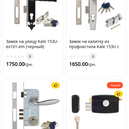
Замок на улицу Kale 153U-
Замок на калитку из
ex101-em (черный)
профнастила Kale 153U с
ручкой RAL 9016
0
[транспортный белый]
0
(комплект)
1750.00
1650.00
грн.
грн.
Акция