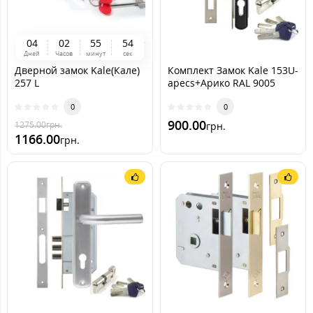
0
4
0
2
5
5
5
2
Дней
Часов
минут
сек
Дверной замок Kale(Кале)
Комплект Замок Kale 153U-
257 L
apecs+Арико RAL 9005
(черный)
0
0
900.00
1275.00
грн.
грн.
1166.00
грн.