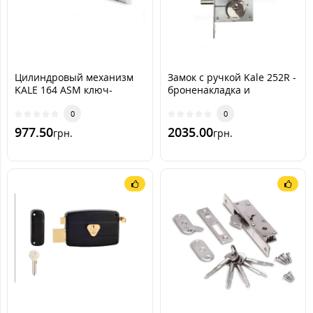
Цилиндровый механизм
Замок с ручкой Kale 252R -
KALE 164 ASM ключ-
броненакладка и
тумблер
гибридный ключ Sherlock
0
NK
0
977.50
2035.00
грн.
грн.