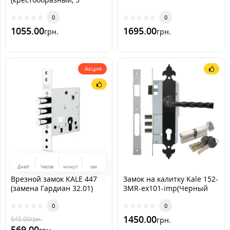
ключей )
0
0
1055.00
1695.00
грн.
грн.
Акция
Дней
Часов
минут
сек
Врезной замок KALE 447
Замок на калитку Kale 152-
(замена Гардиан 32.01)
3MR-ex101-imp(Черный
мат)
0
0
1450.00
645.00
грн.
грн.
569.00