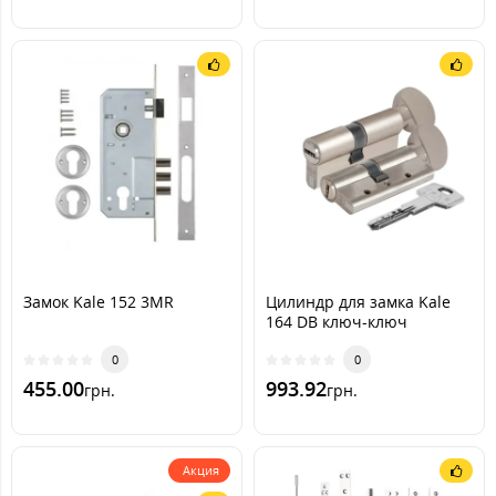
Замок Kale 152 3MR
Цилиндр для замка Kale
164 DB ключ-ключ
0
0
455.00
993.92
грн.
грн.
Акция