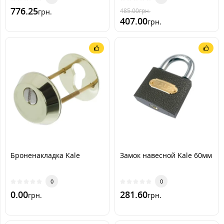
776.25
485.00
грн.
грн.
407.00
грн.
Броненакладка Kale
Замок навесной Kale 60мм
0
0
0.00
281.60
грн.
грн.