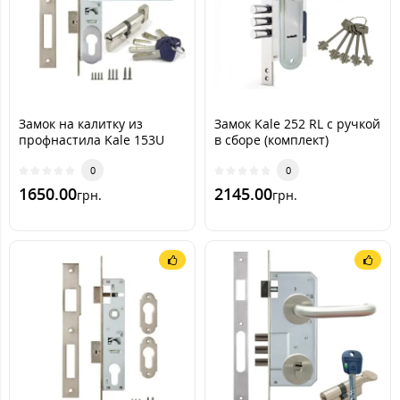
Замок на калитку из
Замок Kale 252 RL с ручкой
профнастила Kale 153U
в сборе (комплект)
+Apecs-em-с+ручки 101
(нержавеющая сталь)
0
0
1650.00
2145.00
грн.
грн.