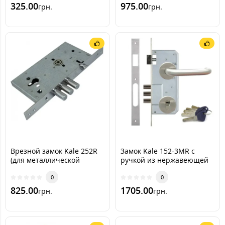
325.00
975.00
грн.
грн.
Врезной замок Kale 252R
Замок Kale 152-3MR с
(для металлической
ручкой из нержавеющей
двери)
стали (+цилиндр Apecs
0
EM)
0
825.00
1705.00
грн.
грн.