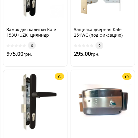
Замок для калитки Kale
Защелка дверная Kale
153U+UZK+цилиндр
251WC (под фиксацию)
[Черный RAL9005]
0
0
975.00
295.00
грн.
грн.