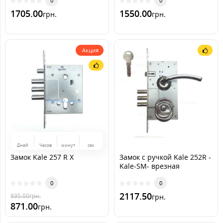
0
0
1705.00
1550.00
грн.
грн.
Акция
Дней
Часов
минут
сек
Замок Kale 257 R X
Замок с ручкой Kale 252R -
Kale-SM- врезная
броненакладка Fuaro
0
0
2117.50
895.00
грн.
грн.
871.00
грн.