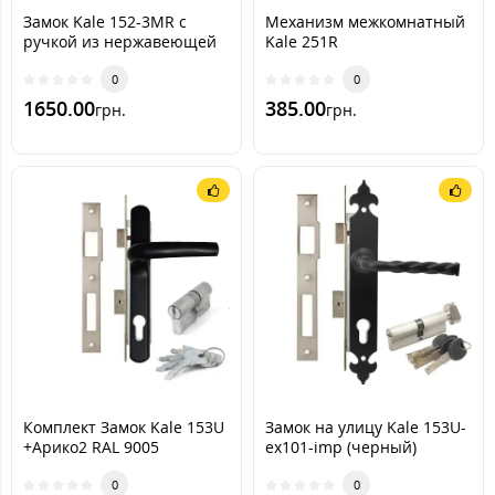
Замок Kale 152-3MR с
Механизм межкомнатный
ручкой из нержавеющей
Kale 251R
стали 101А (+ Apecs EM-С)
0
0
1650.00
385.00
грн.
грн.
Комплект Замок Kale 153U
Замок на улицу Kale 153U-
+Арико2 RAL 9005
ex101-imp (черный)
(черный)
0
0