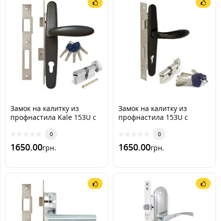
Замок на калитку из
Замок на калитку из
профнастила Kale 153U с
профнастила 153U с
ручкой RAL 7016
ручкой RAL 9005 [черный]
[Антрацитово-серый]
0
(комплект)
0
(комплект)
1650.00
1650.00
грн.
грн.