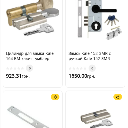
Цилиндр для замка Kale
Замок Kale 152-3MR с
164 BM ключ-тумблер
ручкой Kale 152-3MR
CONDI BLACK Apecs EM
0
0
923.31
1650.00
грн.
грн.