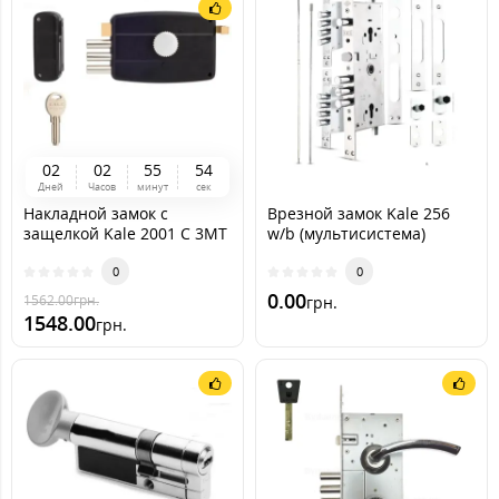
0
2
0
2
5
5
5
2
Дней
Часов
минут
сек
Накладной замок с
Врезной замок Kale 256
защелкой Kale 2001 С 3MT
w/b (мультисистема)
(157 С 3MT)
0
0
0.00
1562.00
грн.
грн.
1548.00
грн.