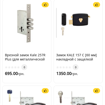
Врезной замок Kale 257R
Замок KALE 157 C [60 мм]
Plus (для металлической
накладной с защелкой
двери)
0
0
695.00
1350.00
грн.
грн.