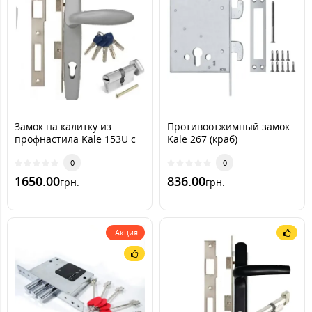
Замок на калитку из
Противоотжимный замок
профнастила Kale 153U с
Kale 267 (краб)
ручкой RAL 9006 [серый
металик] (комплект)
0
0
1650.00
836.00
грн.
грн.
Акция