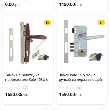
0.00
1450.00
грн.
грн.
Замок на калитку из
Замок Kale 152-3MR с
профнастила Kale 153U с
ручкой из нержавеющей
ручкой RAL 8017
стали (lilyum-Apecs EM)
[Шоколадно-коричневый]
0
0
(комплект)
1650.00
1550.00
грн.
грн.