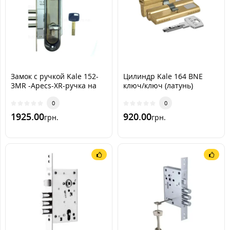
Замок с ручкой Kale 152-
Цилиндр Kale 164 BNE
3MR -Apecs-XR-ручка на
ключ/ключ (латунь)
планке (AB)
0
0
1925.00
920.00
грн.
грн.