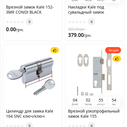
Дней
Часов
минут
сек
Врезной замок Kale 152-
Накладки Kale под
3MR CONDI BLACK
сувальдный замок
SECUREMME-K22
0
0
0.00
385.00
грн.
грн.
379.00
грн.
Акция
0
4
0
2
5
5
5
2
Дней
Часов
минут
сек
Цилиндр для замка Kale
Врезной узкопрофильный
164 SNC ключ/ключ
замок Kale 155
(никель)
0
0