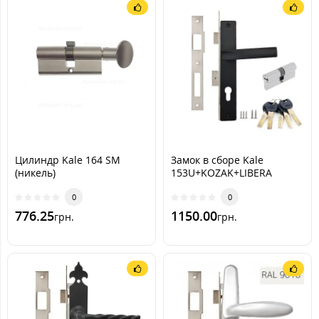
Цилиндр Kale 164 SM
Замок в сборе Kale
(никель)
153U+KOZAK+LIBERA
(Черный мат)
0
0
776.25
1150.00
грн.
грн.