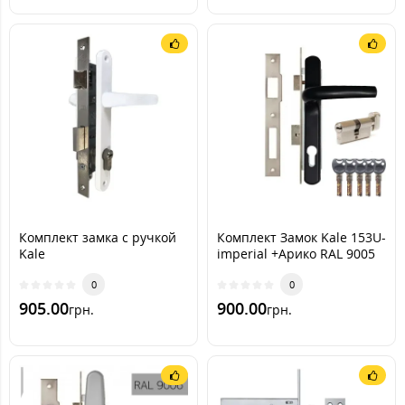
Комплект замка с ручкой
Комплект Замок Kale 153U-
Kale
imperial +Арико RAL 9005
153U+KOZAK+UZK(белая)
(черный)
0
0
905.00
900.00
грн.
грн.