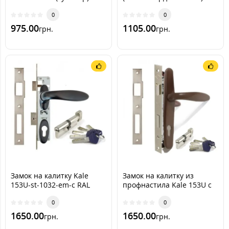
0
0
975.00
1105.00
грн.
грн.
Замок на калитку Kale
Замок на калитку из
153U-st-1032-em-c RAL
профнастила Kale 153U с
9005 (черный мат)
ручкой RAL 8019 [Серо-
0
коричневый] (комплект)
0
1650.00
1650.00
грн.
грн.