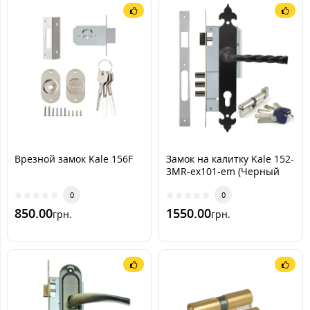
Врезной замок Kale 156F
Замок на калитку Kale 152-
3MR-ex101-em (Черный
мат)
0
0
850.00
1550.00
грн.
грн.