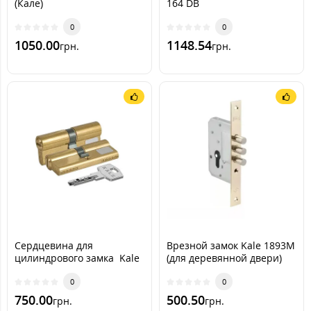
(Кале)
164 DB
0
0
1050.00
1148.54
грн.
грн.
Сердцевина для
Врезной замок Kale 1893М
цилиндрового замка Kale
(для деревянной двери)
164 B
0
0
750.00
500.50
грн.
грн.