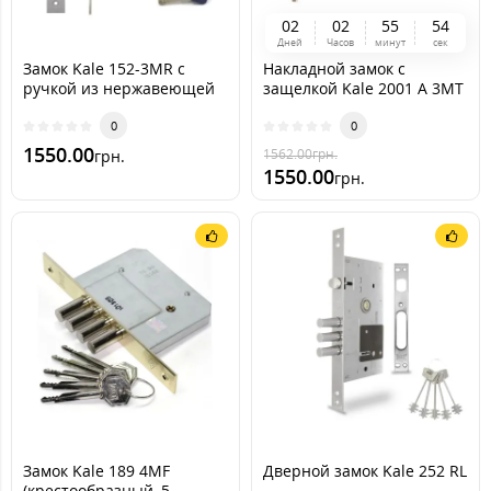
0
2
0
2
5
5
5
2
Дней
Часов
минут
сек
Замок Kale 152-3MR с
Накладной замок с
ручкой из нержавеющей
защелкой Kale 2001 A 3MT
стали (INCHI-Apecs EM)
(157 A 3MT)
0
0
1550.00
1562.00
грн.
грн.
1550.00
грн.
Замок Kale 189 4MF
Дверной замок Kale 252 RL
(крестообразный, 5