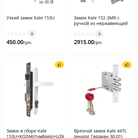
Узкий замок Kale 153U
Замок Kale 152-3MR с
ручкой из нержавеющей
стали (+цилиндр mul-t-lock
0
Integrator)
0
450.00
2915.00
грн.
грн.
Замок в сборе Kale
Врезной замок Kale 447L
153U+KOZAK(тумблер)+UZK(белая)
(аналог Гардиан 30.01)