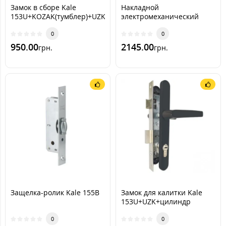
Замок в сборе Kale
Накладной
153U+KOZAK(тумблер)+UZK(коричневая)
электромеханический
замок Kale 157 EL (Турция)
0
0
950.00
2145.00
грн.
грн.
Защелка-ролик Kale 155B
Замок для калитки Kale
153U+UZK+цилиндр
[графит RAL7016]
0
0