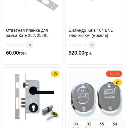
Ответная планка для
Цилиндр Kale 164 BNE
замка Kale 252, 252RL
ключ/ключ (никель)
0
0
60.00
920.00
грн.
грн.
Акция
0
4
0
2
5
5
5
2