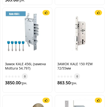
грн.
Замок KALE 456L (замена
ЗАМОК KALE 150 PZW
Mottura 54.797)
72/55мм
0
0
3850.00
863.50
грн.
грн.