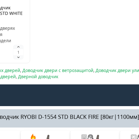
одчик
 STD WHITE
00мм]
 дверях
я
одели
 функцией
 функция
ь с..
ых дверей
,
Доводчик двери с ветрозащитой
,
Доводчик двери ул
 дверей
,
Дверной доводчик
одчик RYOBI D-1554 STD BLACK FIRE [80кг|1100мм]