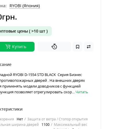
ка:
RYOBI (Япония)
0грн.
птовые цены ( >10 шт )
Купить
сание
адной RYOBI D-1554 STD BLACK Серия Бизнес
 противопожарных дверей . На внешних дверях
я применять модели доводчиков с функцией
функция позволяет отрегулировать скор...
Читать
ктеристики
корения
Нет
Защита от ветра / Стопор открытия
льная ширина дверей
1100
Максимальный вес