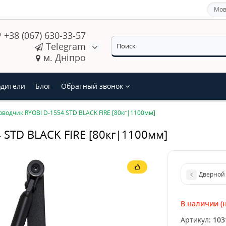
Мов
+38 (067) 630-33-57
Telegram
м. Дніпро
дители
Блог
Обратный звонок
водчик RYOBI D-1554 STD BLACK FIRE [80кг|1100мм]
 STD BLACK FIRE [80кг|1100мм]
Дверной 
В наличии (н
Артикул:
103