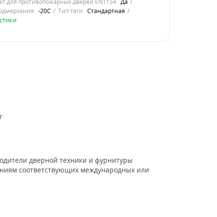
ат для противопожарных дверей EN1154
Да
одмерзания
-20С
Тип тяги
Стандартная
стики
г
одители дверной техники и фурнитуры
аниям соответствующих международных или