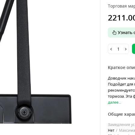
Торговая мар
2211.0
Узнать о
Краткое опи
Доводчик накл
Подойдет для
рекомендуетс
тормоза. Эта 
далее...
Общие хара
Замедление ус
Нет
Максима