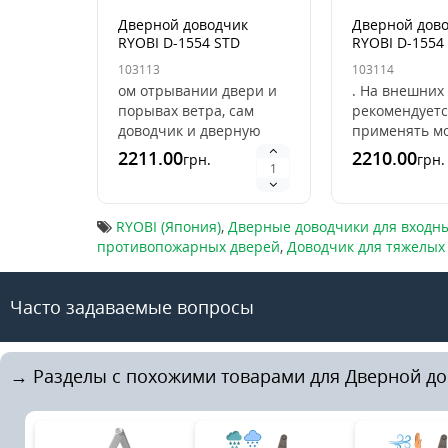
Дверной доводчик
Дверной дов
RYOBI D-1554 STD
RYOBI D-1554
GREY_ANTHRACITE FIRE
FIRE [80кг|11
103113
103114
[80кг|1100мм]
ом отрывании двери и
. На внешних
порывах ветра, сам
рекомендуетс
доводчик и дверную
применять м
коробку. Некоторые
доводчиков с
2211.00
2210.00
грн.
грн.
доводчики снабжены
тормоза. Эта
такой функцией, как
позволяет
фик..
отрегулироват
RYOBI (Япония)
,
Дверные доводчики для входн
противопожарных дверей
,
Доводчик для тяжелых
Часто задаваемые вопросы
→ Разделы с похожими товарами для Дверной дов