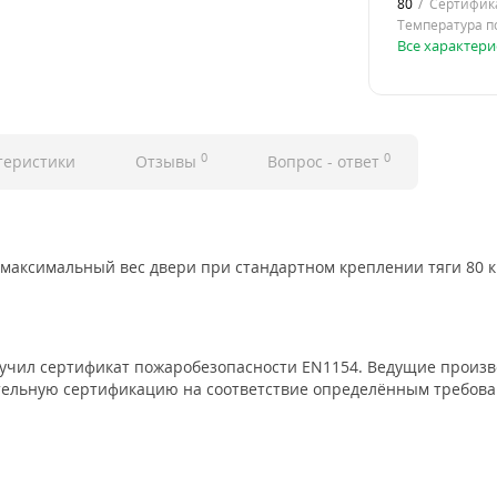
80
Сертифик
Температура п
Все характери
0
0
теристики
Отзывы
Вопрос - ответ
 максимальный вес двери при стандартном креплении тяги 80 к
учил сертификат пожаробезопасности EN1154. Ведущие произв
тельную сертификацию на соответствие определённым требов