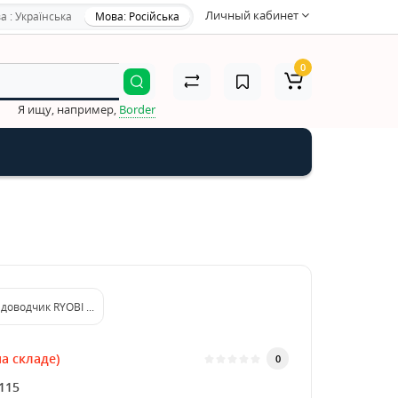
Личный кабинет
а : Українська
Мова: Російська
0
Я ищу, например,
Border
доводчик RYOBI D-1554 STD WHITE FIRE [80кг|1100мм]
а складе)
0
115