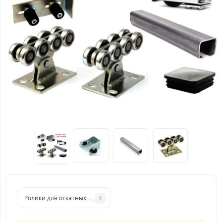
Ролики для откатных ворот массой [до 500кг] Оцинкованная нап