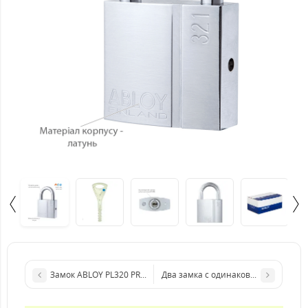
Замок ABLOY PL320 PROTEC NA77FF (небольшой навесной)
Два замка с одинаковым ключом As