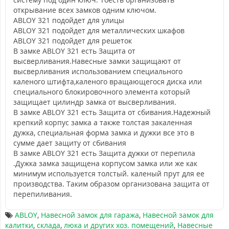
открывание всех замков одним ключом.
ABLOY 321 подойдет для улицы
ABLOY 321 подойдет для металлических шкафов
ABLOY 321 подойдет для решеток
В замке ABLOY 321 есть Защита от
высверливания.Навесные замки защищают от
высверливания использованием специального
каленого штифта,каленого вращающегося диска или
специального блокировочного элемента который
защищает цилиндр замка от высверливания.
В замке ABLOY 321 есть Защита от сбивания.Надежный
крепкий корпус замка а также толстая закаленная
дужка, специальная форма замка и дужки все это в
сумме дает защиту от сбивания
В замке ABLOY 321 есть Защита дужки от перепила
.Дужка замка защищена корпусом замка или же как
минимум используется толстый. каленый прут для ее
производства. Таким образом организована защита от
перепиливания.
ABLOY
,
Навесной замок для гаража
,
Навесной замок для
калитки
,
склада
,
люка и других хоз. помещений
,
Навесные