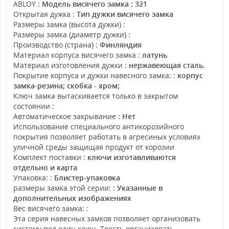
ABLOY :
Модель висячего замка : 321
Открытая дужка :
Тип дужки висячего замка
Размеры замка (высота дужки) :
Размеры замка (диаметр дужки) :
Производство (страна) :
Финляндия
Материал корпуса висячего замка :
латунь
Материал изготовления дужки :
нержавеющая сталь.
Покрытие корпуса и дужки навесного замка: :
корпуc
замка-резина; скобка - хром;
Ключ замка вытаскивается только в закрытом
состоянии :
Автоматическое закрывание :
Нет
Использование специального антикорозийного
покрытия позволяет работать в агресиных условиях
уличной среды защищая продукт от корозии
Комплект поставки :
ключи изготавливаются
отдельно
и карта
Упаковка: :
Блистер-упаковка
размеры замка этой серии: :
Указанные в
дополнительных изображениях
Вес висячего замка: :
Эта серия навесных замков позволяет организовать
систему под один ключ. Тоесть организовать