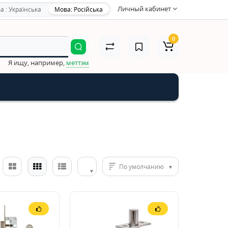
Личный кабинет
а : Українська
Мова: Російська
0
Я ищу, например,
меттэм
По умолчанию