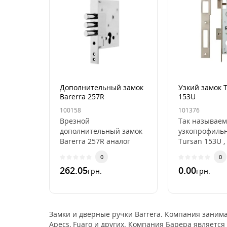
Дополнительный замок
Узкий замок 
Barerra 257R
153U
100158
101376
Врезной
Так называе
дополнительный замок
узкопрофиль
Barerra 257R аналог
Tursan 153U ,
замка Kale 257R по всем
замок подойд
0
0
параметрам. Купить
установки в к
262.05
0.00
грн.
грн.
замок Аполл..
легко устанав
Замки и дверные ручки Barrera. Компания заним
Apecs, Fuaro и других. Компания Барера являетс