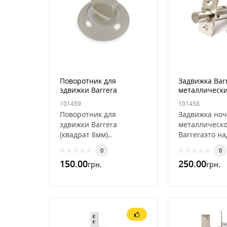
Поворотник для
Задвижка Bar
здвижки Barrera
металлически
(квадрат 8мм)
101459
101458
Поворотник для
Задвижка ноч
здвижки Barrera
металлическо
(квадрат 8мм)..
Barreraэто н
качественная
0
0
выполненная
150.00
250.00
грн.
грн.
.Достаточ..