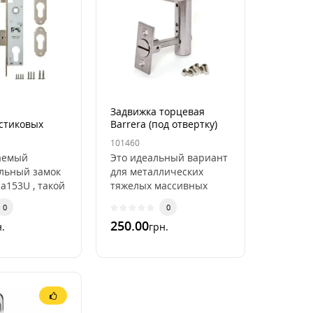
Задвижка торцевая
стиковых
Barrera (под отвертку)
101460
ba153U
аемый
Это идеальный вариант
льный замок
для металлических
ba153U , такой
тяжелых массивных
ойдет для
дверей. Исполнение в
0
0
в калитку, он
следующих цветах :
250.00
.
грн.
навлив..
Бронза и Хром Простая
..