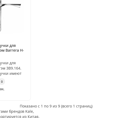
учки для
эм Barrera H-
евосторонняя)
учки для
тэм ЗВ9.164.
учки имеют
ественное
0
 Цвет
рн.
дверной руч..
Показано с 1 по 9 из 9 (всего 1 страниц)
ами брендов Kale,
ортируется из Китая.