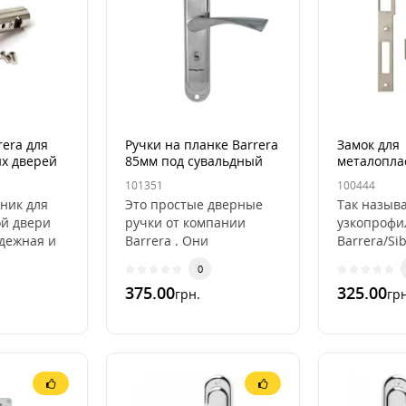
rera для
Ручки на планке Barrera
Замок для
х дверей
85мм под сувальдный
металопла
замок
дверей
101351
100444
Barrera/Si
ник для
Это простые дверные
Так назыв
й двери
ручки от компании
узкопрофи
адежная и
Barrera . Они
Barrera/Si
 задвижка
производятся из
замок под
0
 из стали
специального сплава
установки 
375.00
325.00
грн.
грн
ЦАМ.Эти ручки имеют
легко уста
отстой ..