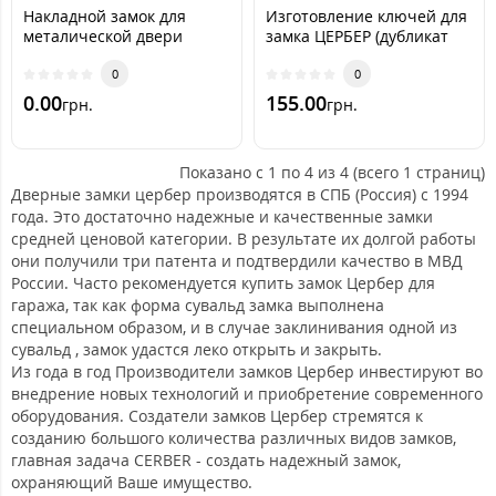
Накладной замок для
Изготовление ключей для
металической двери
замка ЦЕРБЕР (дубликат
Цербер С1-П (CERBER)
ключа)
0
0
0.00
155.00
грн.
грн.
Показано с 1 по 4 из 4 (всего 1 страниц)
Дверные замки цербер производятся в СПБ (Россия) с 1994
года. Это достаточно надежные и качественные замки
средней ценовой категории. В результате их долгой работы
они получили три патента и подтвердили качество в МВД
России. Часто рекомендуется купить замок Цербер для
гаража, так как форма сувальд замка выполнена
специальном образом, и в случае заклинивания одной из
сувальд , замок удастся леко открыть и закрыть.
Из года в год Производители замков Цербер инвестируют во
внедрение новых технологий и приобретение современного
оборудования. Создатели замков Цербер стремятся к
созданию большого количества различных видов замков,
главная задача CERBER - создать надежный замок,
охраняющий Ваше имущество.