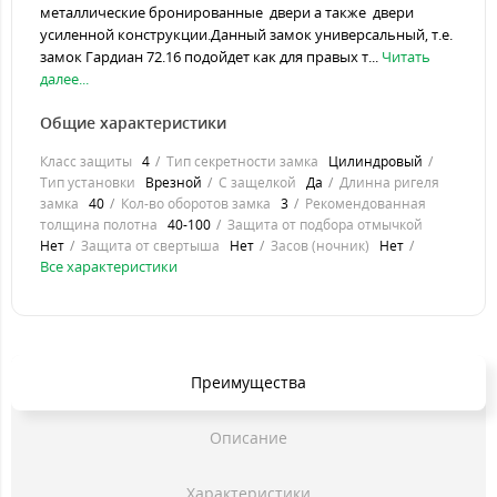
металлические бронированные двери а также двери
усиленной конструкции.Данный замок универсальный, т.е.
замок Гардиан 72.16 подойдет как для правых т...
Читать
далее...
Общие характеристики
Класс защиты
4
Тип секретности замка
Цилиндровый
Тип установки
Врезной
С защелкой
Да
Длинна ригеля
замка
40
Кол-во оборотов замка
3
Рекомендованная
толщина полотна
40-100
Защита от подбора отмычкой
Нет
Защита от свертыша
Нет
Засов (ночник)
Нет
Все характеристики
Преимущества
Описание
Характеристики