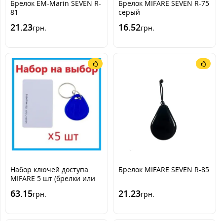
Брелок EM-Marin SEVEN R-
Брелок MIFARE SEVEN R-75
81
серый
21.23
16.52
грн.
грн.
Набор ключей доступа
Брелок MIFARE SEVEN R-85
MIFARE 5 шт (брелки или
карты) SEVEN R-KITm
63.15
21.23
грн.
грн.