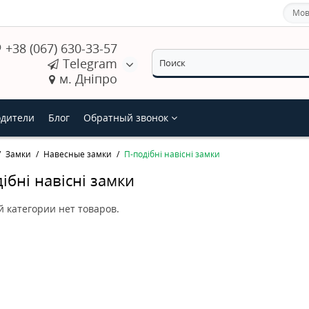
Мов
+38 (067) 630-33-57
Telegram
м. Дніпро
дители
Блог
Обратный звонок
Замки
Навесные замки
П-подібні навісні замки
ібні навісні замки
й категории нет товаров.