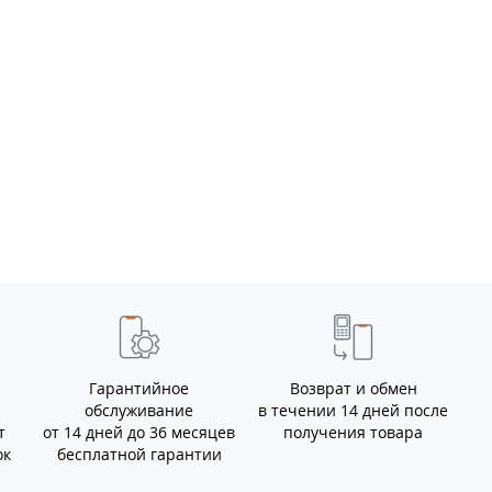
ЗВ4-У
Министерство 
ПО-02 (орех)
405.00
грн.
9500.00
грн.
353.00
8000.00
грн.
грн.
Врезной замок
Шерлок 10.01-S
(аналог Гардиан 10.01)
750.00
грн.
716.00
грн.
Гарантийное
Возврат и обмен
обслуживание
в течении 14 дней после
т
от 14 дней до 36 месяцев
получения товара
ок
бесплатной гарантии