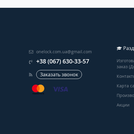
Разд
onelock.com.ua@gmail.com
+38 (067) 630-33-57
Изготов
заказ (Д
Заказать звонок
Контакт
Карта с
Произво
Акции