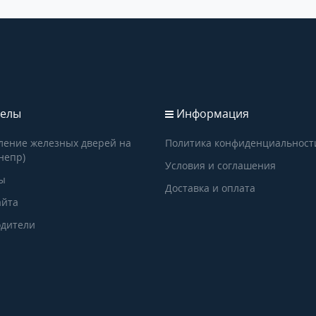
елы
Информация
ление железных дверей на
Политика конфиденциальност
непр)
Условия и соглашения
ы
Доставка и оплата
айта
дители