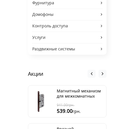
Фурнитура
Домофоны
Контроль доступа
Услуги
Раздвижные системы
Акции
Магнитный механизм
для межкомнатных
дверей AGB Mediana
941.00
грн.
Polaris ант бронза
539.00
грн.
96мм
Врезной