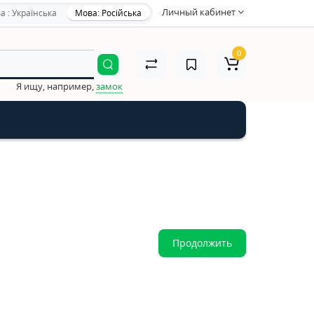
Личный кабинет
а : Українська
Мова: Російська
0
Я ищу, например,
замок
Продолжить