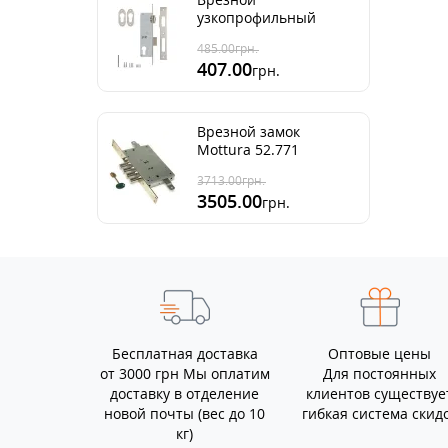
узкопрофильный
замок Kale 155
485.00
грн.
407.00
грн.
Врезной замок
Mottura 52.771
(Италия)
3713.00
грн.
3505.00
грн.
Бесплатная доставка
Оптовые цены
от 3000 грн Мы оплатим
Для постоянных
доставку в отделение
клиентов существуе
новой почты (вес до 10
гибкая система скид
кг)