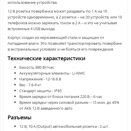
использование устройства.
12 В розетка повербанка может раздавать по 1 А на 10
устройств одновременно, а 2 розетки – на 20 устройств, или 10
телефонов можно заряжать током в 2 А – и это не учитывая
встроенные 4 USB выхода.
Корпус создан из нержавеющей стали и защищен от
попадания влаги. Это позволяет транспортировать повербанк
в экстремальных условиях и не бояться его повреждения.
Технические характеристики
Емкость 880 Вт/час
Аккумуляторные элементы - Li-NMC
Напряжение - 12-16.6 В
Вес - 7.6-9 кг
Стандарт защиты - ІP65
Время зарядки от блока питания 220 В – 6 час
Время зарядки через силовой разъем – 15 мин. до 45%
от АКБ 12 В заведенного авто
Разъемы
12 В, 10 А (Output) автомобильная розетка - 2 шт.