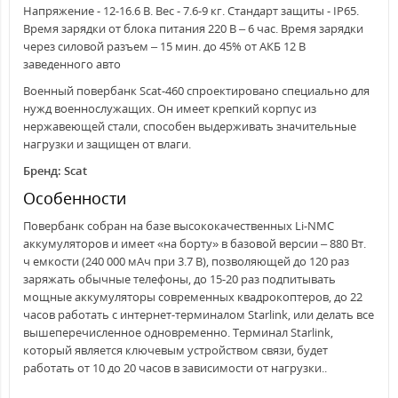
Напряжение - 12-16.6 В. Вес - 7.6-9 кг. Стандарт защиты - ІP65.
Время зарядки от блока питания 220 В – 6 час. Время зарядки
через силовой разъем – 15 мин. до 45% от АКБ 12 В
заведенного авто
Военный повербанк Scat-460 спроектировано специально для
нужд военнослужащих. Он имеет крепкий корпус из
нержавеющей стали, способен выдерживать значительные
нагрузки и защищен от влаги.
Бренд: Scat
Особенности
Повербанк собран на базе высококачественных Li-NMC
аккумуляторов и имеет «на борту» в базовой версии – 880 Вт.
ч емкости (240 000 мАч при 3.7 В), позволяющей до 120 раз
заряжать обычные телефоны, до 15-20 раз подпитывать
мощные аккумуляторы современных квадрокоптеров, до 22
часов работать с интернет-терминалом Starlink, или делать все
вышеперечисленное одновременно. Терминал Starlink,
который является ключевым устройством связи, будет
работать от 10 до 20 часов в зависимости от нагрузки..