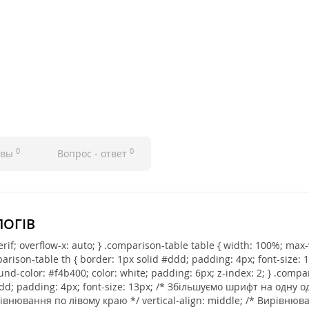
0
0
ывы
Вопрос - ответ
ЛОГІВ
serif; overflow-x: auto; } .comparison-table table { width: 100%; max
mparison-table th { border: 1px solid #ddd; padding: 4px; font-size: 
und-color: #f4b400; color: white; padding: 6px; z-index: 2; } .compar
#ddd; padding: 4px; font-size: 13px; /* Збільшуємо шрифт на одну
ирівнювання по лівому краю */ vertical-align: middle; /* Вирівню