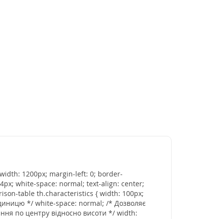
-width: 1200px; margin-left: 0; border-
14px; white-space: normal; text-align: center;
ison-table th.characteristics { width: 100px;
 одиницю */ white-space: normal; /* Дозволяє
вання по центру відносно висоти */ width: