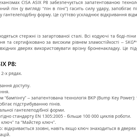
еханізмах CISA ASIX P8 забезпечується запатентованою техноло
ний пін (у вигляді “пін в піні”) гасить силу удару, запобігає
у гантелеподібну форму. Це суттєво ускладнює відкривання від
одяться стержні із загартованої сталі. Всі кодуючі та боді-піни
ння та сертифіковано за високим рівнем зламостійкості – SKG**
вхідних дверях використовувати врізну броненакладку. Це під
IX P8:
 2-х рядах.
вання доступу.
ння.
“бампінгу” – запатентована технологія BKP (Bump Key Power): тел
обігає підстрибуванню пінів.
ціальної гантелеподібної форми.
 згідно стандарту EN 1305:2005 - більше 100 000 циклів роботи.
 ключ” та “Майстер ключ”.
 відкривається ззовні, навіть якщо ключ знаходиться в дверях
ацій.