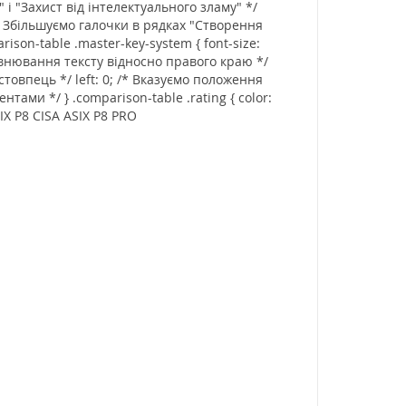
 і "Захист від інтелектуального зламу" */
 } /* Збільшуємо галочки в рядках "Створення
son-table .master-key-system { font-size:
 Вирівнювання тексту відносно правого краю */
 стовпець */ left: 0; /* Вказуємо положення
ами */ } .comparison-table .rating { color:
SIX P8 CISA ASIX P8 PRO