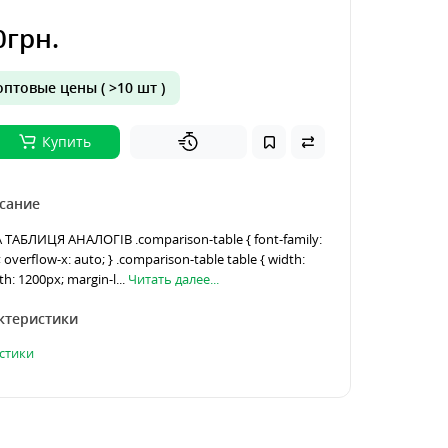
0грн.
птовые цены ( >10 шт )
Купить
сание
АБЛИЦЯ АНАЛОГІВ .comparison-table { font-family:
f; overflow-x: auto; } .comparison-table table { width:
h: 1200px; margin-l...
Читать далее...
ктеристики
стики