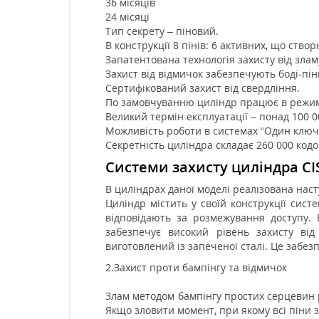
36 місяців
24 місяці
Тип секрету – піновий.
В конструкції 8 пінів: 6 активних, що ство
Запатентована технологія захисту від зламу
Захист від відмичок забезпечують боді-пі
Сертифікований захист від свердління.
По замовчуванню циліндр працює в режимі 
Великий термін експлуатації – понад 100 0
Можливість роботи в системах “Один ключ
Секретність циліндра складає 260 000 кодо
Системи захисту циліндра CIS
В циліндрах даної моделі реалізована наст
Циліндр містить у своїй конструкції сист
відповідають за розмежування доступу. 
забезпечує високий рівень захисту ві
виготовлений із запеченої сталі. Це забез
2.Захист проти бампінгу та відмичок
Злам методом бампінгу простих серцевин р
Якщо зловити момент, при якому всі піни з