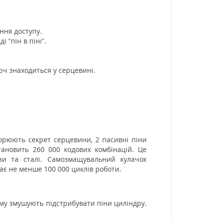
ання доступу.
 “пін в піні”.
юч знаходиться у серцевині.
творюють секрет серцевини, 2 пасивні піни
тановить 260 000 кодових комбінацій. Це
зи та сталі. Самозмащувальний кулачок
дає не менше 100 000 циклів роботи.
ому змушують підстрибувати піни циліндру.