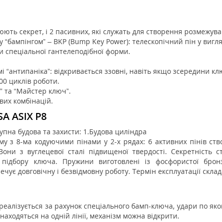
рюють секрет, і 2 пасивних, які служать для створення розмежув
 “бампінгом” – BKP (Bump Key Power): телескопічний пін у вигляді
ни спеціальної гантелеподібної форми.
“антипаніка”: відкривається ззовні, навіть якщо зсередини кл
00 циклів роботи.
” та “Майстер ключ”.
вих комбінацій.
A ASIX P8
упна будова та захисти: 1.Будова циліндра
ему з 8-ма кодуючими пінами у 2-х рядах: 6 активних пінів с
Вони з вуглецевої сталі підвищеної твердості. Секретність с
д підбору ключа. Пружини виготовлені із фосфористої брон
печує довговічну і безвідмовну роботу. Термін експлуатації скла
еалізується за рахунок спеціального бамп-ключа, удари по як
находяться на одній лінії, механізм можна відкрити.