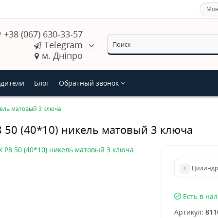
Мов
+38 (067) 630-33-57
Telegram
м. Дніпро
дители
Блог
Обратный звонок
кель матовый 3 ключа
 50 (40*10) никель матовый 3 ключа
Цилиндр 
Есть в на
Артикул:
811