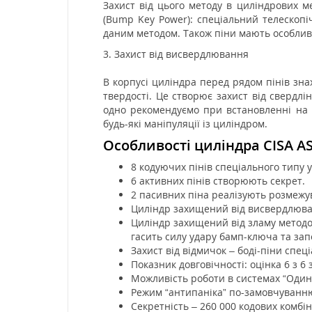
Захист від цього методу в циліндрових м
(Bump Key Power): спеціальний телескопіч
даним методом. Також піни мають особлив
3. Захист від висвердлювання
В корпусі циліндра перед рядом пінів знах
твердості. Це створює захист від свердлі
одно рекомендуємо при встановленні на 
будь-які маніпуляції із циліндром.
Особливості циліндра CISA AS
8 кодуючих пінів спеціального типу у
6 активних пінів створюють секрет.
2 пасивних піна реалізують розмежу
Циліндр захищений від висвердлюва
Циліндр захищений від зламу методом 
гасить силу удару бамп-ключа та зап
Захист від відмичок – боді-піни спе
Показник довговічності: оцінка 6 з 6
Можливість роботи в системах “Один
Режим “антипаніка” по-замовчуванню:
Секретність – 260 000 кодових комбін