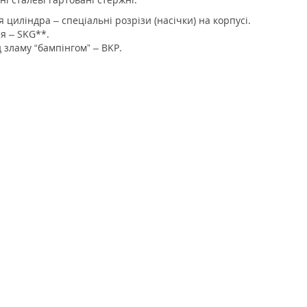
циліндра – спеціальні розрізи (насічки) на корпусі.
я – SKG**.
 зламу “бампінгом” – BKP.