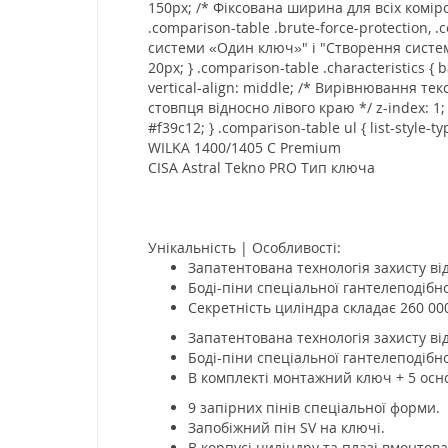
150px; /* Фіксована ширина для всіх комірок
.comparison-table .brute-force-protection, .
системи «Один ключ»" і "Створення системи 
20px; } .comparison-table .characteristics {
vertical-align: middle; /* Вирівнювання тек
стовпця відносно лівого краю */ z-index: 1
#f39c12; } .comparison-table ul { list-style
WILKA 1400/1405 C Premium
CISA Astral Tekno PRO Тип ключа
Унікальність | Особливості:
Запатентована технологія захисту від
Боді-піни спеціальної гантелеподібн
Секретність циліндра складає 260 00
Запатентована технологія захисту від
Боді-піни спеціальної гантелеподібн
В комплекті монтажний ключ + 5 осн
9 запірних пінів спеціальної форми.
Запобіжний пін SV на ключі.
В корпусі циліндру та плазі вмонтова