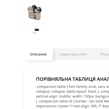
Описание
Характеристики
Отз
ПОРІВНЯЛЬНА ТАБЛИЦЯ АНА
.comparison-table { font-family: Arial, sans-
collapse: collapse; table-layout: fixed; } .co
vertical-align: middle; width: 150px; backgro
} .comparison-table td { border: 1px solid 
переносити строки */ text-align: left; /* В