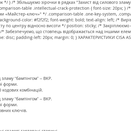
 */ } /* Збільшуємо зірочки в рядках "Захист від силового зламу"
comparison-table .intellectual-crack-protection { font-size: 20px;
«Майстер-ключ»" */ .comparison-table .one-key-system, .compari
 background-color: #f2f2f2; font-weight: bold; text-align: left; /*
сту по центру відносно висоти */ position: sticky; /* Закріплюємо
; /* Забезпечуємо, що стовпець відображається над іншими елемент
-type: disc; padding-left: 20px; margin: 0; } ХАРАКТЕРИСТИКИ CISA A
 зламу “бампінгом” – BKP.
ої форми.
0 кодових комбінацій.
 зламу “бампінгом” – BKP.
ої форми.
овних ключів.
ні сталеві гартовані стержні.