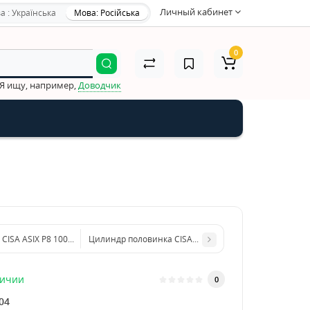
Личный кабинет
а : Українська
Мова: Російська
0
Я ищу, например,
Доводчик
CISA ASIX P8 100 (30*70) никель матовый 3 ключа
Цилиндр половинка CISA ASIX P8 60 (50*10) никель м
личии
0
04