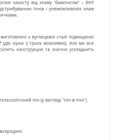
гією захисту від зламу “бампінгом” – BKP
 підстрибуванню пінів і унеможливлює злам
мичками.
 виготовлені з вуглецевої сталі підвищеної
 (дві зірки з трьох можливих). Але ми все
силить конструкцію та значно ускладнить
ескопічний пін (у вигляді “пін в піні”)
 всередині.