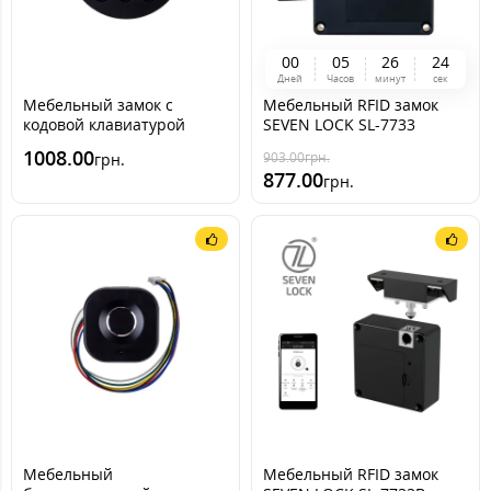
0
0
0
5
2
6
2
4
Дней
Часов
минут
сек
Мебельный замок с
Мебельный RFID замок
кодовой клавиатурой
SEVEN LOCK SL-7733
SEVEN LOCK P-12
1008.00
903.00
грн.
грн.
877.00
грн.
Мебельный
Мебельный RFID замок