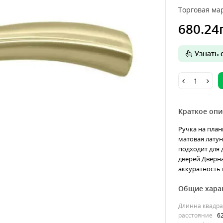
Торговая мар
680.24
Узнать о
Краткое опи
Ручка на план
матовая латун
подходит для
дверей.Дверна
аккуратность и
Общие хара
Длинна квадра
расстояние
6