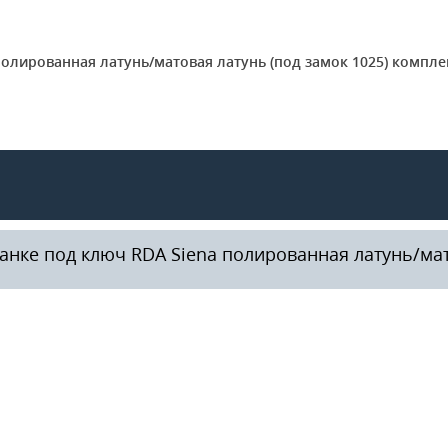
полированная латунь/матовая латунь (под замок 1025) компл
нке под ключ RDA Siena полированная латунь/мато