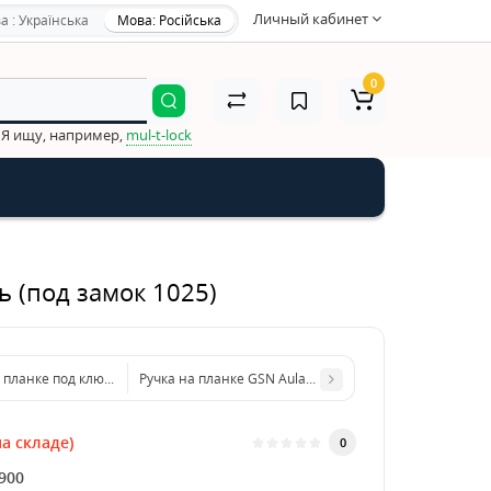
Личный кабинет
а : Українська
Мова: Російська
0
Я ищу, например,
mul-t-lock
ь (под замок 1025)
 планке под ключ RDA Siena матовый никель /хром (под замок 1025)
Ручка на планке GSN Aular AB (цвет бронза)
а складе)
0
900