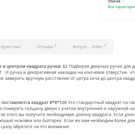
планке
Все характери
0
0
теристики
Отзывы
Вопрос - ответ
 и центром квадрата ручки: 62
Подбирая дверные ручки для д
в 1 . И ручка и декоративная накладка на ключевое отверстие.
е замерять вручную расстояние от цетра клча до центра квадр
 поставляется квадрат 8*8*120
Это стандартный квадрат по св
о померять толщину двери с учетом внутренней и наружной нак
осле этого вы получите необходимую длинну квадрата. Если дли
омошью ножовки или болгарки. Если же вам необходим более дли
 сразу обратите на это внимание.