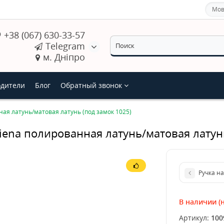
Мов
+38 (067) 630-33-57
Telegram
м. Дніпро
дители
Блог
Обратный звонок
ная латунь/матовая латунь (под замок 1025)
iena полированная латунь/матовая латун
Ручка на
В наличии (н
Артикул:
100