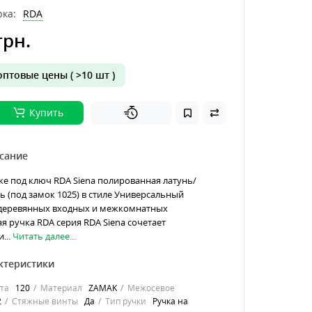
ка:
RDA
грн.
птовые цены ( >10 шт )
Купить
сание
ке под ключ RDA Siena полированная латунь/
ь (под замок 1025) в стиле Универсальный
 деревянных входных и межкомнатных
я ручка RDA серия RDA Siena сочетает
...
Читать далее...
ктеристики
та
120
Материал
ZAMAK
Межосевое
2
Стяжные винты
Да
Тип ручки
Ручка на