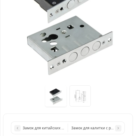
Замок для китайских дверей АЛЛЮР ЗВ1-07-С ( сувальдный 4 
Замок для калитки с ручкой Арико З