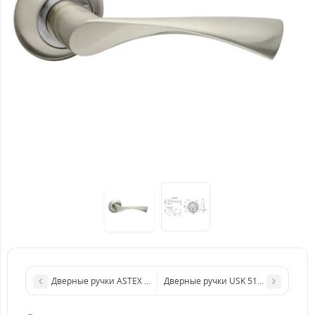
Дверные ручки USK 5109 (нержавею
Дверные ручки ASTEX AT-Lokus rose-AB (Бронза 026)