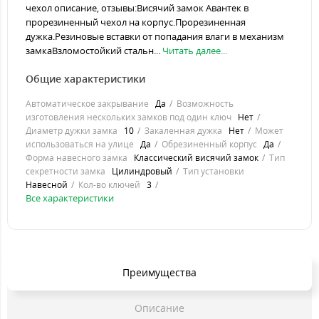
чехол описание, отзывы:Висячий замок Авантек в
прорезиненный чехол на корпус.Прорезиненная
дужка.Резиновые вставки от попадания влаги в механизм
замкаВзломостойкий стальн...
Читать далее...
Общие характеристики
Автоматическое закрывание
Да
Возможность
изготовления нескольких замков под один ключ
Нет
Диаметр дужки замка
10
Закаленная дужка
Нет
Может
использоваться на улице
Да
Обрезиненный корпус
Да
Форма навесного замка
Классический висячий замок
Тип
секретности замка
Цилиндровый
Тип установки
Навесной
Кол-во ключей
3
Все характеристики
Преимущества
Описание