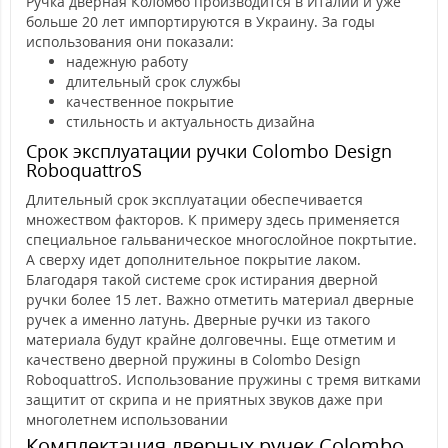
Ручка дверная Коломбо производится в Италии и уже
больше 20 лет импортируются в Украину. За годы
использования они показали:
надежную работу
длительный срок службы
качественное покрытие
стильность и актуальность дизайна
Срок эксплуатации ручки Colombo Design
RoboquattroS
Длительный срок эксплуатации обеспечивается
множеством факторов. К примеру здесь применяется
специальное гальваническое многослойное покртытие.
А сверху идет дополнительное покрытие лаком.
Благодаря такой системе срок истирания дверной
ручки более 15 лет. Важно отметить материал дверные
ручек а именно латунь. Дверные ручки из такого
материала будут крайне долговечны. Еще отметим и
качествено дверной пружины в Colombo Design
RoboquattroS. Использование пружины с тремя витками
защитит от скрипа и не приятных звуков даже при
многолетнем использовании
Комплектация дверных ручек Colombo