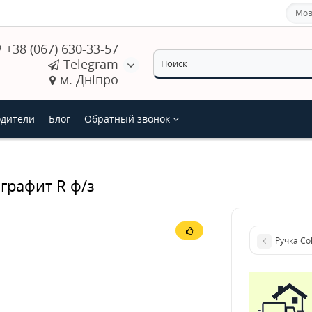
Мов
+38 (067) 630-33-57
Telegram
м. Дніпро
дители
Блог
Обратный звонок
 графит R ф/з
Ручка Co