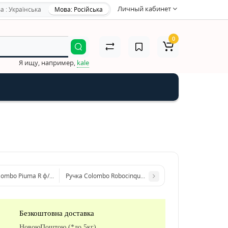
Личный кабинет
а : Українська
Мова: Російська
0
Я ищу, например,
kale
lombo Piuma R ф/з, 50 розетта, бронза
Ручка Colombo Robocinque ID 61 матовый графит R ф/
Безкоштовна доставка
НовоюПоштою (*до 5кг)