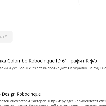
0
вет
ка Colombo Robocinque ID 61 графит R ф/з
алии и уже больше 20 лет импортируются в Украину. За годы и
 Design Robocinque
ается множеством факторов. К примеру здесь применяется спе
 покрытие лаком. Благодаря такой системе срок истирания двер