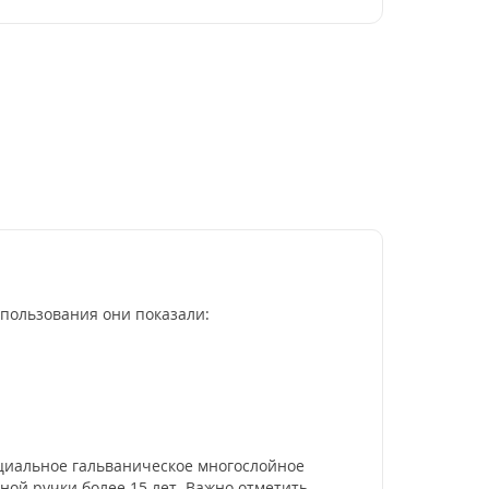
спользования они показали:
циальное гальваническое многослойное
ной ручки более 15 лет. Важно отметить