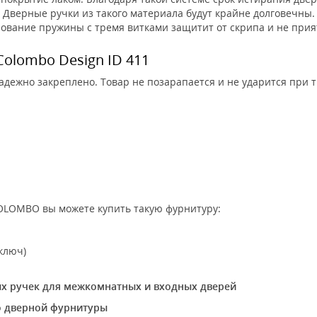
 Дверные ручки из такого материала будут крайне долговечны
зование пружины с тремя витками защитит от скрипа и не при
olombo Design ID 411
надежно закреплено. Товар не позарапается и не ударится при 
OLOMBO вы можете купить такую фурнитуру:
ключ)
ых ручек для межкомнатных и входных дверей
во дверной фурнитуры