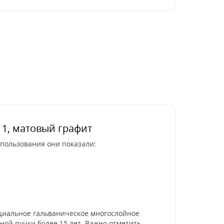
11, матовый графит
спользования они показали:
циальное гальваническое многослойное
ной ручки более 15 лет. Важно отметить