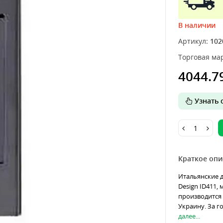
В наличии
Артикул:
102
Торговая мар
4044.7
Узнать о
Краткое опи
Итальянские 
Design ID411,
производится 
Украину. За г
далее...