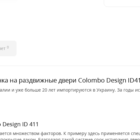
0
вет
ка на раздвижные двери Colombo Design ID4
алии и уже больше 20 лет импортируются в Украину. За годы и
 Design ID 411
ается множеством факторов. К примеру здесь применяется спе
 покрытие лаком. Благодаря такой системе срок истирания двер