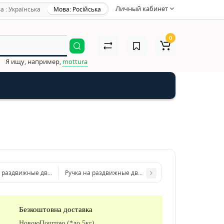
Личный кабинет
а : Українська
Мова: Російська
0
Я ищу, например,
mottura
а раздвижные двери Colombo Design ID411, матовый винтаж
Ручка на раздвижные двери Colombo Design ID411, 
Безкоштовна доставка
НовоюПоштою (*до 5кг)