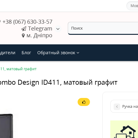
Мов
+38 (067) 630-33-57
Telegram
м. Дніпро
дители
Блог
Обратный звонок
411, матовый графит
ombo Design ID411, матовый графит
Ручка н