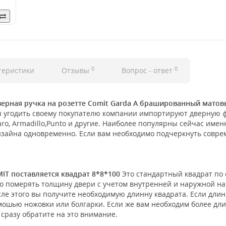
0
0
теристики
Отзывы
Вопрос - ответ
верная ручка на розетте Comit Garda А брашированный мато
 угодить своему покупателю компании импортируют дверную 
uaro, Armadillo,Punto и другие. Наиболее популярны сейчас име
изайна одновременно. Если вам необходимо подчеркнуть совр
IT поставляется квадрат 8*8*100
Это стандартный квадрат по 
о померять толщину двери с учетом внутренней и наружной нак
осле этого вы получите необходимую длинну квадрата. Если дли
омошью ножовки или болгарки. Если же вам необходим более дли
 сразу обратите на это внимание.