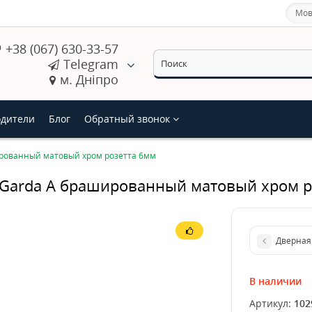
Мов
+38 (067) 630-33-57
Telegram
м. Дніпро
дители
Блог
Обратный звонок
ированный матовый хром розетта 6мм
t Garda А брашированный матовый хром р
Дверная
В наличии
Артикул:
102