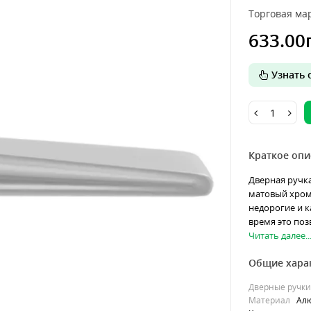
Торговая мар
633.00
Узнать о
Краткое опи
Дверная ручка
матовый хром
недорогие и к
время это поз
Читать далее..
Общие хара
Дверные ручки
Материал
Ал