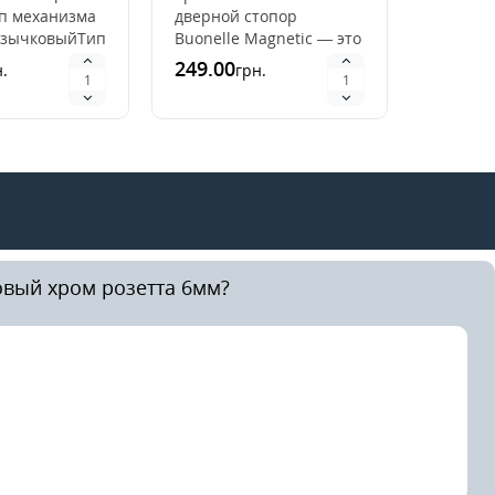
п механизма
дверной стопор
язычковыйТип
Buonelle Magnetic — это
планки:
современное решение
249.00
.
грн.
ьнаяЦвета в
для защиты
е : Бр..
межкомнатных дверей и
стен от механи..
овый хром розетта 6мм?