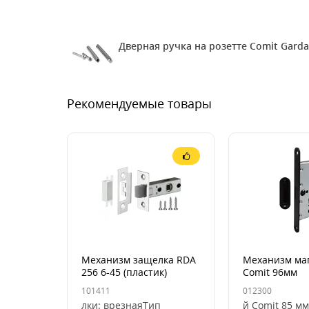
Дверная ручка на розетте Comit Gar
Рекомендуемые товары
Механизм защелка RDA
Механизм ма
256 6-45 (пластик)
Comit 96мм
(защелка+фик
101411
012300
лки: врезнаяТип
й Comit 85 мм