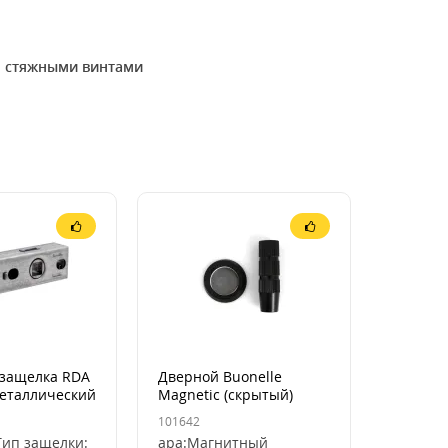
я стяжными винтами
защелка RDA
Дверной Buonelle
металлический
Magnetic (скрытый)
101642
Тип защелки:
ара:Магнитный