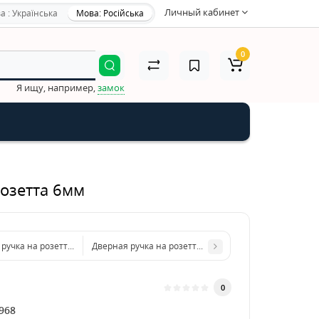
Личный кабинет
а : Українська
Мова: Російська
0
Я ищу, например,
замок
озетта 6мм
 ручка на розетте Comit Garda А брашированный матовый никель розетта
Дверная ручка на розетте Comit Grand R59 хром квад
0
968