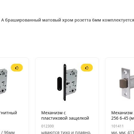
da А брашированный матовый хром розетта 6мм комплектуетс
гнитный
Механизм с
Механизм 
пластиковой защелкой
256 6-45 (
сатор)
Comit 96мм WC
язычок)
012300
101411
 / 96мм
ываются тихо и плавно,
ми, мм: 41