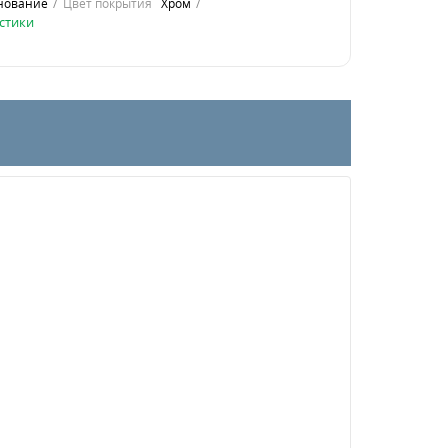
нование
Цвет покрытия
Хром
стики