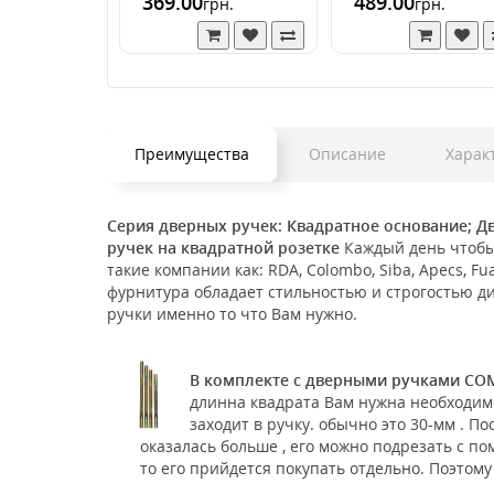
369.00
489.00
грн.
грн.
Преимущества
Описание
Харак
Серия дверных ручек: Квадратное основание; Д
ручек на квадратной розетке
Каждый день чтобы
такие компании как: RDA, Colombo, Siba, Apecs, F
фурнитура обладает стильностью и строгостью д
ручки именно то что Вам нужно.
В комплекте с дверными ручками COM
длинна квадрата Вам нужна необходим
заходит в ручку. обычно это 30-мм . П
оказалась больше , его можно подрезать с п
то его прийдется покупать отдельно. Поэтому