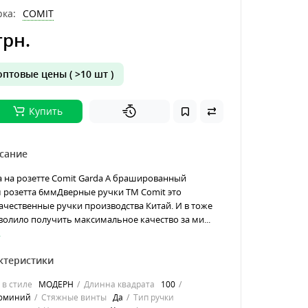
ка:
COMIT
грн.
птовые цены ( >10 шт )
Купить
сание
 на розетте Comit Garda А брашированный
 розетта 6ммДверные ручки ТМ Comit это
ачественные ручки производства Китай. И в тоже
волило получить максимальное качество за ми...
.
ктеристики
 в стиле
МОДЕРН
Длинна квадрата
100
юминий
Стяжные винты
Да
Тип ручки