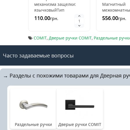
механизма защелки:
Магнитный
язычковыйТип
межкомнатны
торцевой планки:
Comit — совр
110.00
556.00
грн.
грн.
прямоугольнаяЦвета в
практичное 
асортименте :
для установки
Бронза,Сатин, Хром,Б..
внутренние ..
COMIT
,
Дверые ручки COMIT
,
Раздельные ручк
Часто задаваемые вопросы
→ Разделы с похожими товарами для Дверная ру
Раздельные ручки
Дверые ручки COMIT