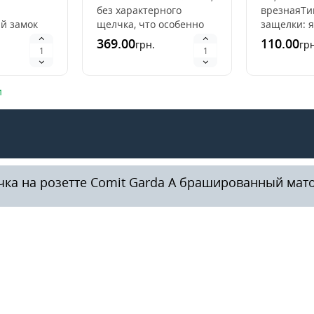
без характерного
врезнаяТи
й замок
щелчка, что особенно
защелки: 
еменное и
важно для жилых
торцевой 
369.00
110.00
грн.
грн
решение
помещений. Врезная
прямоугол
 во
конструкция замка
асортимент
обеспе..
и
чка на розетте Comit Garda А брашированный мат