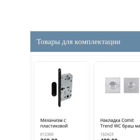
Товары для комплектации
Механизм с
Накладка Comit
пластиковой
Trend WC браш м
защелкой Comit
хром (роз 6мм)
012300
102423
96мм WC