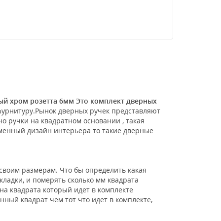
вый хром розетта 6мм Это комплект дверных
фурнитуру.Рынок дверных ручек представляют
нно ручки на квадратном основании , такая
еменный дизайн интерьера то такие дверные
своим размерам. Что бы определить какая
ладки, и померять сколько мм квадрата
нна квадрата который идет в комплекте
нный квадрат чем тот что идет в комплекте,