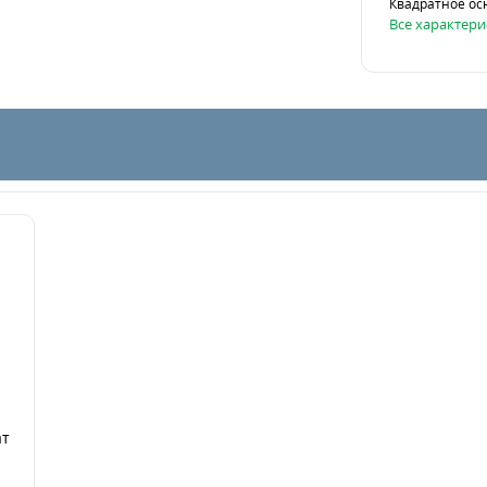
Квадратное ос
Все характери
ат