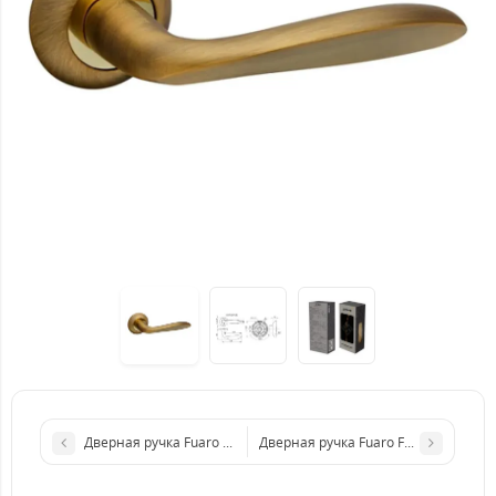
Дверная ручка Fuaro OPERA RM SN/CP-3 Матовый Никель/Хром
Дверная ручка Fuaro FANTASIA RM 