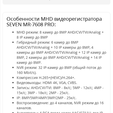
Особенности MHD видеорегистратора
SEVEN MR-7608 PRO:
MHD режим: 8 камер до 8MP AHD/CVI/TVI/Analog +
8 IP камер до 8MP
Гибридный режим: 6 камер до 8MP
AHD/CVI/TVI/Analog + 10 IP камеры до 8MP, 4
камеры до 8MP AHD/CVI/TVI/Analog + 12 IP камер до
8MP, 2 камеры до 8MP AHD/CVI/TVI/Analog + 14 IP
камер до 8MP.
NVR режим: 32 IP-камер до 8МР (общий поток до
160 Mbit/s).
Компрессия H.265+(HEVC)/H.264+.
Видеовыходы: HDMI 4K, VGA, CVBS.
Запись: AHD/CVI/TVI: 8MP - 8к/c; 5MP - 12к/c; 4MP -
15к/c; 3MP - 18к/c; 2MP - 25к/c.
IP: 8MP/5MP/4MP/3MP/2MP - 25к/c.
Воспроизведение: до 4 каналов, NVR режим до 16
каналов.
Аудиовходы: 4 RCA входа кодек AAC/G711U, все IP