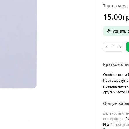
Торговая мар
15.00г
Узнать о
Краткое опи
Особенности б
Карта доступа 
предназначен 
других меток R
Общие хара
Дальность чте
стандартов
E
KГц
Режим р