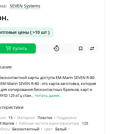
ка:
SEVEN Systems
рн.
птовые цены ( >10 шт )
Купить
сание
есконтактной карты доступа EM-Marin SEVEN R-80:
EM-Marin SEVEN R-80 - это карта-заготовка, которая
для копирования бесконтактных брелков, карт и
FID 125 кГц стан...
Читать далее...
ктеристики
ния
15
Материал
Пластик
Поддержка
M Marine
Рабочая частота идентификатора
125
аботы
Бесконтактный
Цвет
Белый