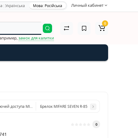
Личный кабинет
а : Українська
Мова: Російська
0
например,
замок для калитки
ючей доступа MIFARE 5 шт (брелки или карты) SEVEN R-KITm
Брелок MIFARE SEVEN R-85
0
741