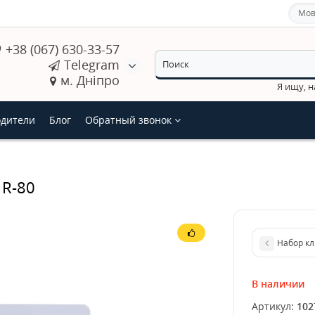
Мов
+38 (067) 630-33-57
Telegram
м. Дніпро
Я ищу, 
дители
Блог
Обратный звонок
 R-80
Набор кл
В наличии
Артикул:
102