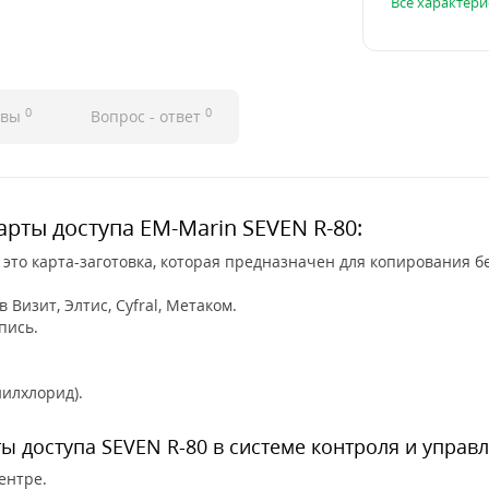
Все характери
0
0
ывы
Вопрос - ответ
рты доступа EM-Marin SEVEN R-80:
 это карта-заготовка, которая предназначен для копирования бе
 Визит, Элтис, Cyfral, Метаком.
пись.
илхлорид).
 доступа SEVEN R-80 в системе контроля и управл
ентре.