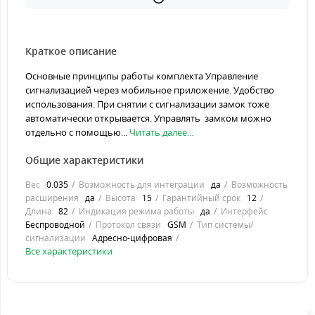
Краткое описание
Основные принципы работы комплекта Управление
сигнализацией через мобильное приложение. Удобство
использования. При снятии с сигнализации замок тоже
автоматически открывается. Управлять замком можно
отдельно с помощью...
Читать далее...
Общие характеристики
Вес
0.035
Возможность для интеграции
да
Возможность
расширения
да
Высота
15
Гарантийный срок
12
Длина
82
Индикация режима работы
да
Интерфейс
Беспроводной
Протокол связи
GSM
Тип системы/
сигнализации
Адресно-цифровая
Все характеристики