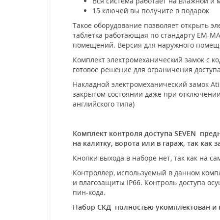
Вся система работает на влажной и м
15 ключей вы получите в подарок
Такое оборудование позволяет открыть э
таблетка работающая по стандарту EM-MAR
помещений. Версия для наружного помеще
Комплект электромеханический замок с ко
готовое решение для ограничения доступа
Накладной электромеханический замок Ati
закрытом состоянии даже при отключении
английского типа)
Комплект контроля доступа SEVEN предн
на калитку, ворота или в гараж, так как
Кнопки выхода в наборе нет, так как на с
Контроллер, используемый в данном компл
и влагозащиты IP66. Контроль доступа осу
пин-кода.
Набор СКД полностью укомплектован и г