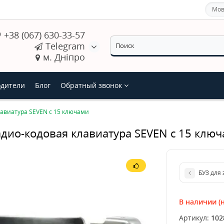
Мов
+38 (067) 630-33-57
Telegram
м. Дніпро
дители
Блог
Обратный звонок
лавиатура SEVEN с 15 ключами
адио-кодовая клавиатура SEVEN с 15 клю
БУЗ для
В наличии (н
Артикул:
102