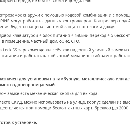
окрой стереде, не боится снега и дождя. IP66
лектрозамок снаружи с помощью кодовой комбинации и с помощ
INE могут работать с данным контроллером. Контроллер подой
ния будет оснащена системой защиты от влаги и дождя.
довой клавиатурой + блок питания + гибкий переход + 5 бескон
 в помещение, частный дом, офис, СТО.
s Lock SS зарекомендовал себя как надежный уличный замок из 
 питания и работать как обычный механический замок работаю
азначен для установки на тамбурную, металлическую или д
 замок водонепроницаемый.
амом замке есть механическая кнопка для выхода.
екте СКУД, можно использовать на улице, корпус сделан из вы
ществляется при помощи бесконтактных карт, брелков (до 2000 
отов к установке.