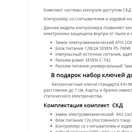
Комплект системы контроля доступом СКД 
Контроллер со считывателем и кодовой к
Данная модель контроллера позволяет кон
электроника защищена внутри от пыли и вл
Замок электромеханический ATIS LO
Блок питания 12В/2А SEVEN PS-760W
Импульсный источник питания, адапте
Разъем-power SEVEN C-742
Разъем питания универсальный "мам
В подарок набор ключей дос
Бесконтактные ключи стандарта Em-Mari
расстоянии до 7 см. Карты и брелки имеют
статического электричества.
Комплектация комплект СКД
замок электромеханический Atis Lo
блок питания 12v (постоянного тока)
Контроллер со считывателем и кодов
гибкий переход GP35 цвет на выбор 