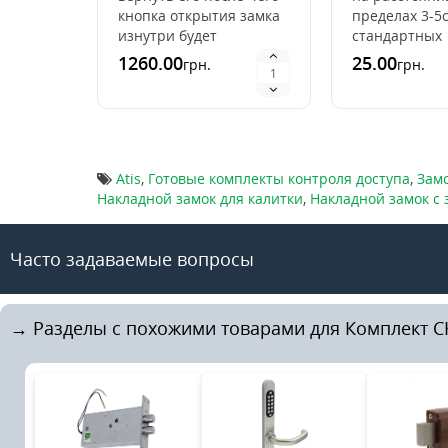
кнопка открытия замка
пределах 3-5
изнутри будет
стандартных
неактивна. ATIS замок
считывателя
1260.00
25.00
грн.
грн.
из нержавейки серии
вид ключей н
Lock SS – это дейст..
еще Проксим
(Proximity) ид.
Atis
,
Готовые комплекты контроля доступа
,
Зам
Накладной замок для калитки
,
Накладной замок с
Часто задаваемые вопросы
→ Разделы с похожими товарами для Комплект СК