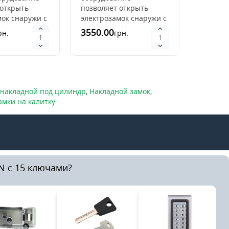
ключами
два счи
 открыть
позволяет открыть
7729SS 
(10 клю
мок снаружи с
электрозамок снаружи с
ключей 
кодовой
помощью кодовой
дома и
3550.00
3250.0
рн.
грн.
и и с
комбинации и с
офисаП
люча карты.
помощью ключа карты.
приобре
Ключ карта ил..
СКД (сис
 накладной под цилиндр
,
Накладной замок
,
мки на калитку
N с 15 ключами?