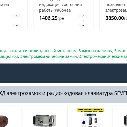
улицы)
см на
индикация состояния
позволяет
работы;Рабочее
электроза
х. Данный
напряжение: DC
помощью 
1406.25
3850.00
грн.
г
азывается
12V/0.03A;Выход реле:
комбинаци
ити
(NO, COM,
помощью к
.
NC);Максимальный ток
Ключ к..
комм..
ок для калитки цилиндровый механизм
,
Замок на калитку
,
Замок
 защелкой
,
Электромеханические замки
,
Электромеханические за
Д электрозамок и радио-кодовая клавиатура SEVE