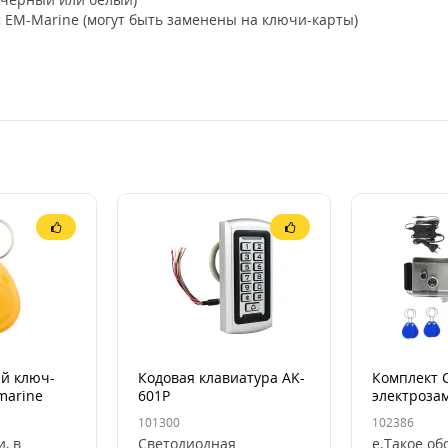
 EM-Marine (могут быть заменены на ключи-карты)
й ключ-
Кодовая клавиатура AK-
Комплект 
marine
601P
электрозам
клавиатура
101300
102386
ключами (I
, в
Светодиодная
е.Такое о