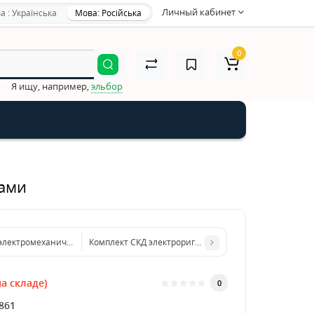
Личный кабинет
а : Українська
Мова: Російська
0
Я ищу, например,
эльбор
чами
 электромеханического замка (двухконденсаторный)
Комплект СКД электроригель и радио-кодовая клавиа
а складе)
0
861