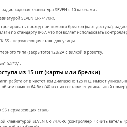
радио-кодовая клавиатура SEVEN с 10 ключами :
лавиатурой SEVEN CR-7476RC
тролировать проход при помощи брелков (карт доступа), радио
аги по стандарту IP67, что позволяет использовать контроллер 
CK SS - нержавеющая сталь для улицы.
рного типа (закрытого) 12В/2А с вилкой в розетку.
а" 5.5*2,1.
тупа из 15 шт (карты или брелки)
n работают в частотном диапазоне 125 кГц. Имеют уникальны
 объем памяти 64 бит (40 из них составляет уникальный номер
ck SS нержавеющая сталь
ой клавиатурой SEVEN CR-7476RC (контроллер + считыватель +
(черный или белый)