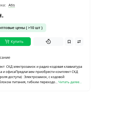
ка:
Atis
н.
птовые цены ( >10 шт )
Купить
сание
кт СКД электрозамок и радио-кодовая клавиатура
ма и офисаПредлагаем приобрести комплект СКД
роля доступа) : Электрозамок, с кодовой
блоком питания, гибким переходо...
Читать далее...