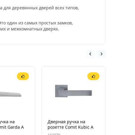
а для деревянных дверей всех типов,
то один из самых простых замков,
них и межкомнатных дверях.
учка на
Дверная ручка на
Дверная
mit Garda А
розетте Comit Kubic A
розетте
анный
брашированный
матовы