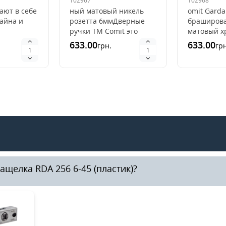
102967
102968
матовый никель розетта
матовый х
ают в себе
ный матовый никель
omit Garda
6мм
6мм
зайна и
розетта 6ммДверные
браширов
ручки ТМ Comit это
матовый х
учки
недорогие и
6ммДверн
633.00
633.00
грн.
грн
 для
качественные ручки
Comit это 
производства Китай. И
качествен
х
в тоже вре..
производст
щелка RDA 256 6-45 (пластик)?