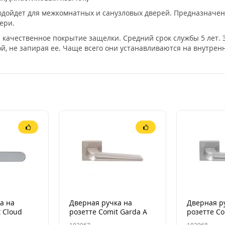
подойдет для межкомнатных и санузловых дверей. Предназначен
вери.
 качественное покрытие защелки. Средний срок службы 5 лет. Э
й, не запирая ее. Чаще всего они устанавливаются на внутрен
а на
Дверная ручка на
Дверная р
 Cloud
розетте Comit Garda А
розетте Co
 розетта
брашированный
браширов