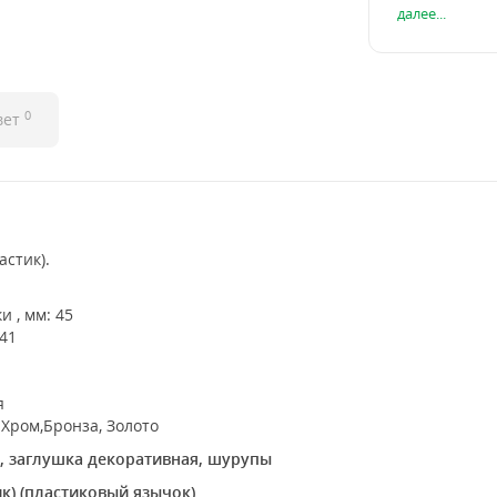
далее...
0
вет
астик).
и , мм: 45
41
я
 Хром,Бронза, Золото
а, заглушка декоративная, шурупы
к) (пластиковый язычок)