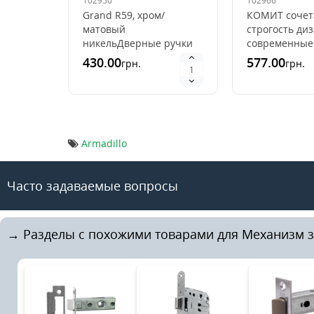
102950
102966
6мм
Grand R59, хром/
КОМИТ сочет
матовый
строгость ди
никельДверные ручки
современные
ТМ Comit это недорогие
тенденции. Р
430.00
577.00
грн.
грн.
и качественные ручки
используются
производства Китай. И
входных и
в тоже вре..
межкомнатны
дверей.М..
Armadillo
Часто задаваемые вопросы
→ Разделы с похожими товарами для Механизм за