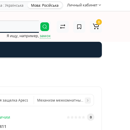
Личный кабинет
а : Українська
Мова: Російська
0
Я ищу, например,
замок
я защелка Apecs
Механизм межкомнатный Armadillo 720 WC (под фик
личии
0
411