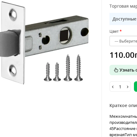
Торговая мар
Доступные
Цвет
110.00
Узнать о
Краткое опи
Межкомнатный 
производитель
45Расстояние 
врезнаяТип ме