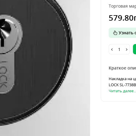
Торговая мар
579.80
Узнать о
Краткое опи
Накладка на ц
LOCK SL-7738B,
Читать далее..