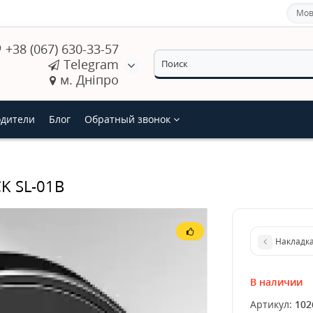
Мов
+38 (067) 630-33-57
Telegram
м. Дніпро
дители
Блог
Обратный звонок
K SL-01B
Накладка
В наличии
Артикул:
102