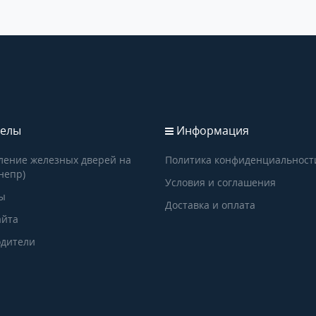
елы
Информация
ление железных дверей на
Политика конфиденциальност
непр)
Условия и соглашения
ы
Доставка и оплата
айта
дители