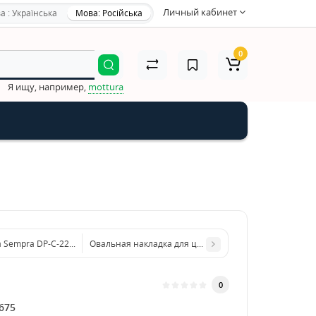
Личный кабинет
а : Українська
Мова: Російська
0
Я ищу, например,
mottura
 Sempra DP-C-22 (под цилиндр)
Овальная накладка для цилиндра Stublina 1031.02 RA
0
675