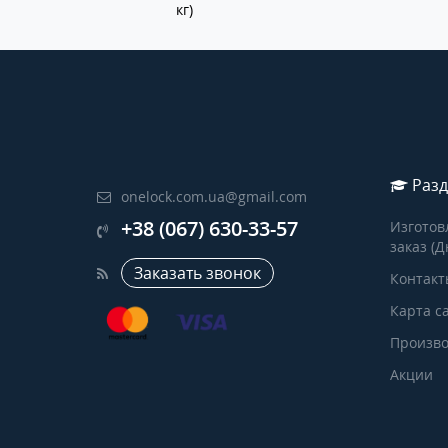
кг)
Разд
onelock.com.ua@gmail.com
+38 (067) 630-33-57
Изготов
заказ (Д
Заказать звонок
Контакт
Карта с
Произво
Акции