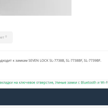
0
вет
дходит к замкам SEVEN LOCK SL-7738B, SL-7738BF, SL-7739BF.
акладки на ключевое отверстие
,
Умные замки с Bluetooth и Wi-F