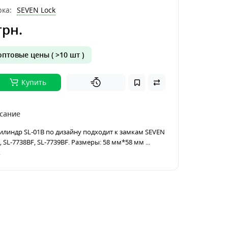
ка:
SEVEN Lock
грн.
птовые цены ( >10 шт )
Купить
сание
илиндр SL-01B по дизайну подходит к замкам SEVEN
 SL-7738BF, SL-7739BF. Размеры: 58 мм*58 мм ...
.