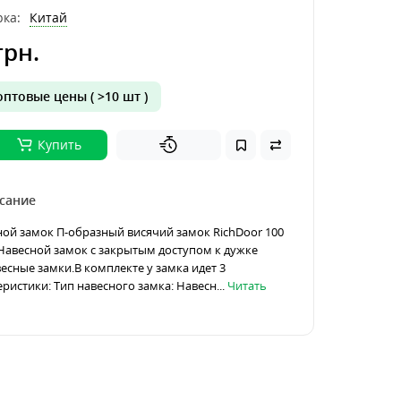
ка:
Китай
грн.
птовые цены ( >10 шт )
Купить
сание
ой замок П-образный висячий замок RichDoor 100
Навесной замок с закрытым доступом к дужке
сные замки.В комплекте у замка идет 3
ристики: Тип навесного замка: Навесн...
Читать