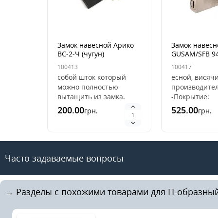
Замок навесной Арико
Замок навес
ВС-2-Ч (чугун)
GUSAM/SFB 9
(лазерный кл
100413
100417
собой шток который
есной, висяч
можно полностью
производител
вытащить из замка.
-Покрытие:
Самым главным
-Автоматичес
200.00
525.00
грн.
грн.
преимуществом такой
запирание: н
формы навесного замка
ключа:
АРико ВС-..
лазерныйМат
корпуса: мета
Часто задаваемые вопросы
→ Разделы с похожими товарами для П-образный