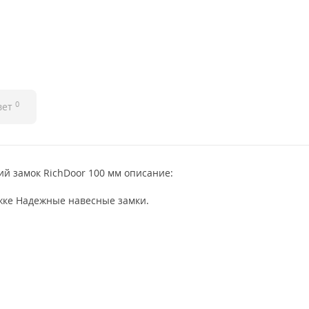
0
вет
й замок RichDoor 100 мм описание:
ужке Надежные навесные замки.