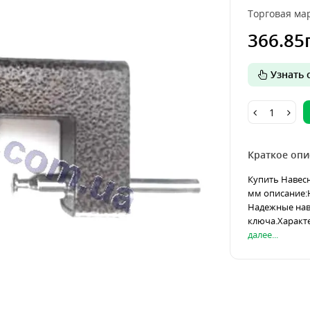
Торговая мар
366.85
Узнать о
Краткое опи
Купить Навесн
мм описание:
Надежные наве
ключа.Характе
далее...