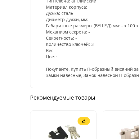
Тип ключа: английский
Материал корпуса:
Дужка: сталь
Диаметр дужки, мм: -
Габаритные размеры (В*Ш*Д) мм: - х 100 х 
Механизм секрета: -
Секретность: -
Количество ключей: 3
Вес: -
Цвет:
Покупайте, Купить П-образный висячий зам
Замки навесные, Замок навесной П-образны
Рекомендуемые товары