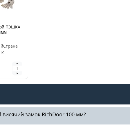
ной ПЭШКА
4мм
юч)
ийСтрана
ь:
кое
етТип
ериал
лД..
 висячий замок RichDoor 100 мм?