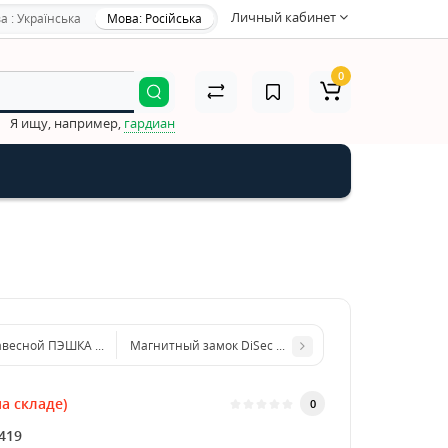
Личный кабинет
а : Українська
Мова: Російська
0
Я ищу, например,
гардиан
авесной ПЭШКА GUSAM/SFB 94мм (лазерный ключ)
Магнитный замок DiSec MG600
а складе)
0
419