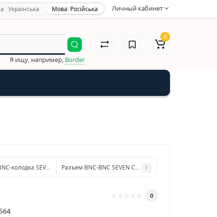
Личный кабинет
а : Українська
Мова: Російська
0
Я ищу, например,
Border
BNC-колодка SEVEN С-751
Разъем BNC-BNC SEVEN С-758
0
564