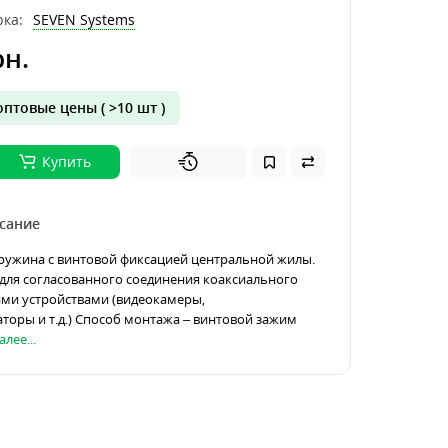
ка:
SEVEN Systems
рн.
птовые цены ( >10 шт )
Купить
сание
ружина с винтовой фиксацией центральной жилы.
для согласованного соединения коаксиального
ими устройствами (видеокамеры,
торы и т.д.) Способ монтажа – винтовой зажим
лее...