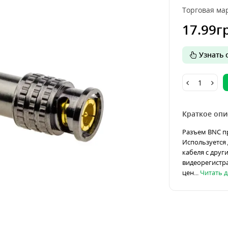
Торговая мар
17.99г
Узнать о
Краткое опи
Разъем BNC п
Используется 
кабеля с друг
видеорегистра
цен...
Читать да