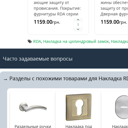
ающие защиту от
жины обесп
провисания. Покрытие:
защиту от пр
фурнитуры RDA серии
Дверная фур
RDA Idea Дверная
имеет высоко
1159.00
1159.00
грн.
грн.
фурнитура RDA имеет
покрытия, чт
высокое качество
позволяет две
покрытия..
RDA
,
Накладка на цилиндровый замок
,
Накладк
Часто задаваемые вопросы
→ Разделы с похожими товарами для Накладка RDA
Раздельные ручки
Накладка под
Накладк