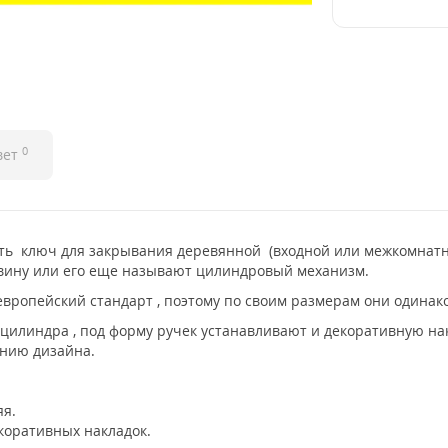
0
вет
ть ключ для закрывания деревянной (входной или межкомнатной
евину или его еще называют цилиндровый механизм.
вропейский стандарт , поэтому по своим размерам они одинак
цилиндра , под форму ручек устанавливают и декоративную нак
ению дизайна.
яя.
коративных накладок.