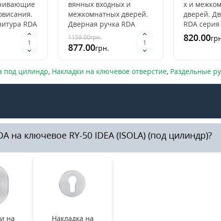
ечивающие
вянных входных и
х и межко
овисания.
межкомнатных дверей.
дверей. Д
нитура RDA
Дверная ручка RDA
RDA серия
е качество
серия RDA Idea сочетает
сочетает а
820.00
1159.00
грн.
грн
о
аккуратность и
строгость 
877.00
грн.
рной ..
строгость дизайна.В
ручках уст
ручка..
а под цилиндр
,
Накладки на ключевое отверстие
,
Раздельные р
 на ключевое RY-50 IDEA (ISOLA) (под цилиндр)?
и на
Накладка на