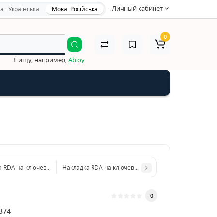
Личный кабинет
а : Українська
Мова: Російська
0
Я ищу, например,
Abloy
 RDA на ключевое RY-64 Miura (Taglio) (под цилиндр)
Накладка RDA на ключевое RY-40 (под цилиндр)
0
374