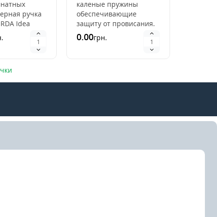
мнатных
каленые пружины
верная ручка
обеспечивающие
 RDA Idea
защиту от провисания.
ккуратность и
Покрытие: фурнитуры
0.00
.
грн.
дизайна.В
RDA серии RDA Isola
ановлены..
Дверная фурнитура RDA
имее..
учки