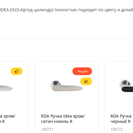
IDEA (ISOLA)(под цилиндр) полностью подходит по цвету и диза
Акция
a хром/
RDA Ручка Idea хром/
RDA Ручка 
 R
сатин никель R
черный R
100771
100772