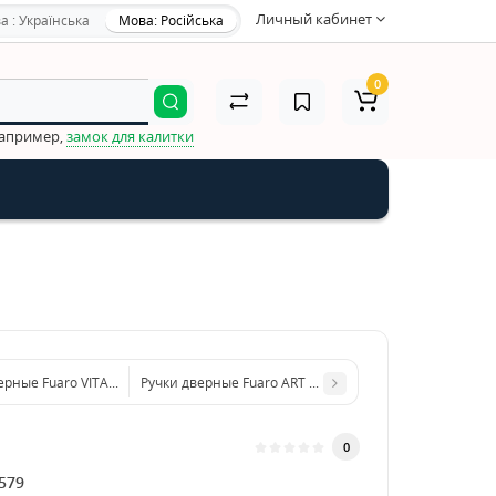
Личный кабинет
а : Українська
Мова: Російська
0
например,
замок для калитки
ерные Fuaro VITA RM SN/CP-3
Ручки дверные Fuaro ART RM AB/GP-7
0
579