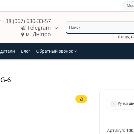
Мов
+38 (067) 630-33-57
Telegram
м. Дніпро
Я ищу, 
дители
Блог
Обратный звонок
BG-6
Ручки дв
Артикул:
100