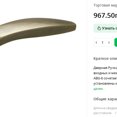
Торговая мар
967.50
Узнать о
Краткое опи
Дверная Ручка
входных и ме
ABG-6 сочетае
установлены 
далее...
Общие хара
Длинна квадра
расстояние