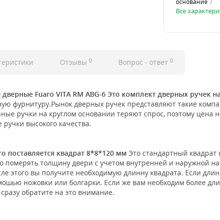
основание
Все характери
0
0
теристики
Отзывы
Вопрос - ответ
 дверные Fuaro VITA RM ABG-6 Это комплект дверных ручек н
 фурнитуру.Рынок дверных ручек представляют такие компании 
рные ручки на круглом основании теряют спрос, поэтому цена н
 ручки высокого качества.
ro поставляется квадрат 8*8*120 мм
Это стандартный квадрат 
о померять толщину двери с учетом внутренней и наружной нак
осле этого вы получите необходимую длинну квадрата. Если дли
омошью ножовки или болгарки. Если же вам необходим более дли
 сразу обратите на это внимание.