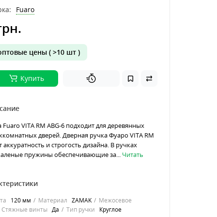
ка:
Fuaro
грн.
птовые цены ( >10 шт )
Купить
сание
 Fuaro VITA RM ABG-6 подходит для деревянных
жкомнатных дверей. Дверная ручка Фуаро VITA RM
т аккуратность и строгость дизайна. В ручках
каленые пружины обеспечивающие за...
Читать
ктеристики
та
120 мм
Материал
ZAMAK
Межосевое
Стяжные винты
Да
Тип ручки
Круглое