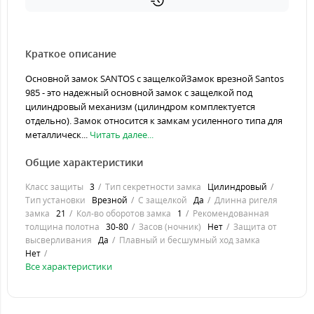
Краткое описание
Основной замок SANTOS с защелкойЗамок врезной Santos
985 - это надежный основной замок с защелкой под
цилиндровый механизм (цилиндром комплектуется
отдельно). Замок относится к замкам усиленного типа для
металлическ...
Читать далее...
Общие характеристики
Класс защиты
3
Тип секретности замка
Цилиндровый
Тип установки
Врезной
С защелкой
Да
Длинна ригеля
замка
21
Кол-во оборотов замка
1
Рекомендованная
толщина полотна
30-80
Засов (ночник)
Нет
Защита от
высверливания
Да
Плавный и бесшумный ход замка
Нет
Все характеристики