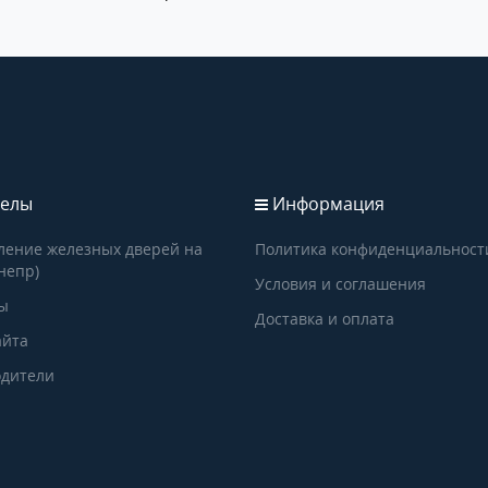
елы
Информация
ление железных дверей на
Политика конфиденциальност
непр)
Условия и соглашения
ы
Доставка и оплата
айта
дители