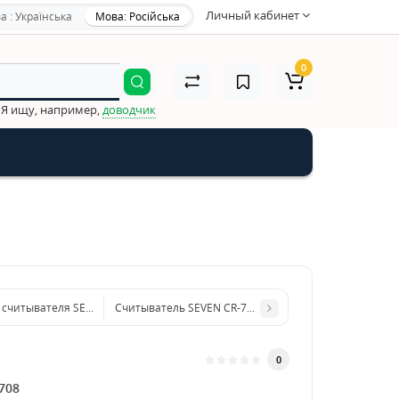
Личный кабинет
а : Українська
Мова: Російська
0
Я ищу, например,
доводчик
 считывателя SEVEN B-784
Считыватель SEVEN CR-7452 MIFARE white
0
708