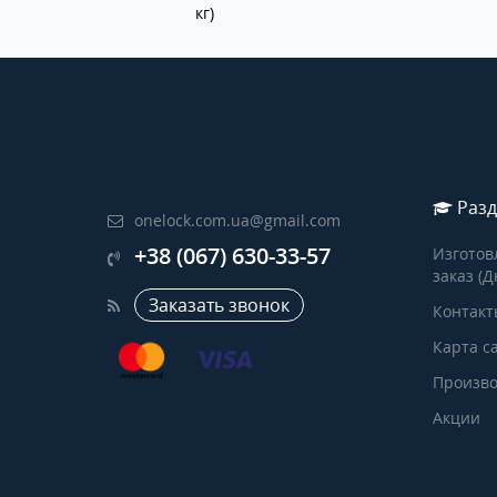
кг)
Разд
onelock.com.ua@gmail.com
+38 (067) 630-33-57
Изготов
заказ (Д
Заказать звонок
Контакт
Карта с
Произво
Акции