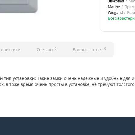
Звуковая
Ма
Marine
Прим
Wiegand
Реж
Все характери
0
0
теристики
Отзывы
Вопрос - ответ
й тип установки:
Такие замки очень надежные и удобные для и
х, в тоже время очень просты в установке, не требуют толстог