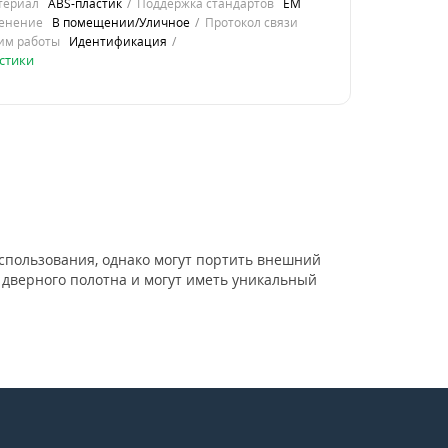
териал
ABS-пластик
Поддержка стандартов
EM
енение
В помещении/Уличное
Протокол связи
им работы
Идентификация
стики
спользования, однако могут портить внешний
о дверного полотна и могут иметь уникальный