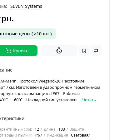
ка:
SEVEN Systems
грн.
птовые цены ( >10 шт )
Купить
сание
M-Marin. Протокол Wiegand-26. Расстояние
арт 7 см. Изготовлен в ударопрочном герметичном
орпусе с классом защиты IP67. Рабочая
40°С…+60°С. Накладной тип установки. ...
Читать
ктеристики
арантийный срок
12
Длина
103
Защита
т воды и пыли IP
IP67
Индикация
Световая/