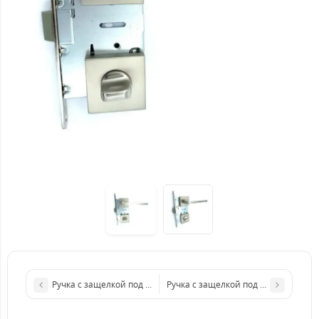
Ручка с защелкой под фиксацию TRION STRONG 17 Сатин/хро
Ручка с защелкой под фиксацию T