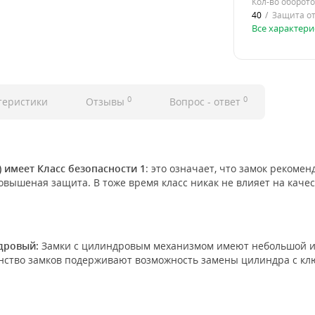
Кол-во оборото
40
Защита от
Все характери
0
0
теристики
Отзывы
Вопрос - ответ
 имеет Класс безопасности 1
: это означает, что замок рекомен
овышеная защита. В тоже время класс никак не влияет на качес
дровый:
Замки с цилиндровым механизмом имеют небольшой и 
инство замков подерживают возможность замены цилиндра с клю