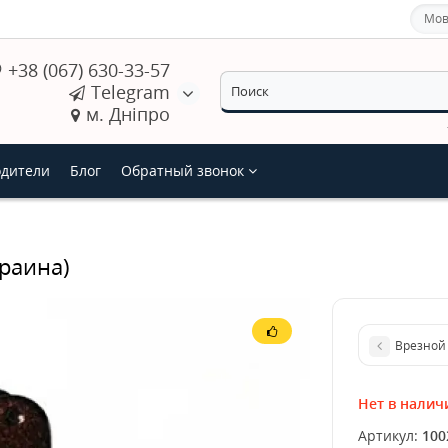
Мов
+38 (067) 630-33-57
Telegram
м. Дніпро
дители
Блог
Обратный звонок
раина)
Врезной 
Нет в налич
Артикул:
100