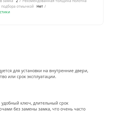
в замка
2
Рекомендованная толщина полотна
 подбора отмычкой
Нет
стики
дуется для установки на внутренние двери,
тво или срок эксплуатации.
удобный ключ, длительный срок
чами без замены замка, что очень часто