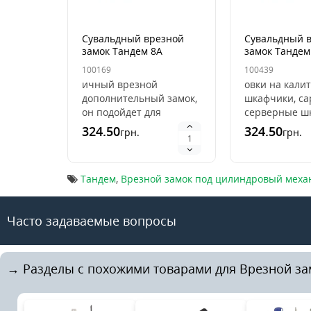
Сувальдный врезной
Сувальдный 
замок Тандем 8А
замок Тандем
[3ключа]
[3ключа]
100169
100439
ичный врезной
овки на калит
дополнительный замок,
шкафчики, са
он подойдет для
серверные ш
установки на калитки,
другое обору
324.50
324.50
грн.
грн.
сейфы, шкафчики,
Часто устана
сараи, серверные
на металличе
шкафы или др..
Тандем
,
Врезной замок под цилиндровый меха
Часто задаваемые вопросы
→ Разделы с похожими товарами для Врезной за