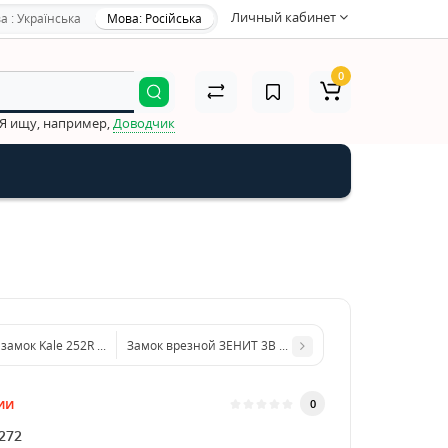
Личный кабинет
а : Українська
Мова: Російська
0
Я ищу, например,
Доводчик
замок Kale 252R (для металлической двери)
Замок врезной ЗЕНИТ 3В 1-2
ии
0
272