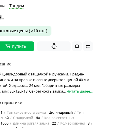
ка:
Тандем
н.
птовые цены ( >10 шт )
Купить
сание
й цилиндровый с защелкой и ручками. Предна­
тановки на правые и левые двери толщиной 40 мм.
итой. Ход засова 24 мм. Габаритные разме­ры
 мм: 85x120x18. Секретность замка...
Читать далее...
ктеристики
1
Тип секретности замка
Цилиндровый
Тип
езной
С защелкой
Да
Кол-во секретных
>1000
Длинна ригеля замка
22
Кол-во ключей
3