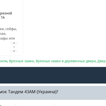
врезной
 7А
ки, сейфы,
раи,
кафы или
дование.
вливается
ские..
низм
,
Врезные замки
,
Врезные замки в деревянные двери
,
Двер
мок Тандем 43АМ (Украина)?