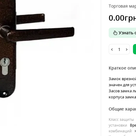
Торговая мар
0.00гр
Узнать о
Краткое опи
Замок врезно
значен для ус
Засов замка л
корпуса замка,
Общие хара
Класс защиты
установки
Вр
комбинаций