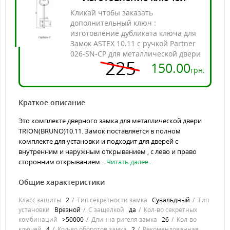
Кликай чтобы заказать
дополнительный ключ :
изготовление дубликата ключа для
Замок ASTEX 10.11 с ручкой Partner
026-SN-CP для металлической двери
225
150.00
грн.
Краткое описание
Это комплекте дверного замка для металлической двери
TRION(BRUNO)10.11. Замок поставляется в полном
комплекте для установки и подходит для дверей с
внутренним и наружным открыванием , с лево и право
сторонним открыванием...
Читать далее...
Общие характеристики
Класс защиты
2
Тип секретности замка
Сувальдный
Тип
установки
Врезной
С защелкой
да
Кол-во секретных
комбинаций
>50000
Длинна ригеля замка
26
Кол-во
ключей
4
Кол-во оборотов замка
2
Рекомендованная