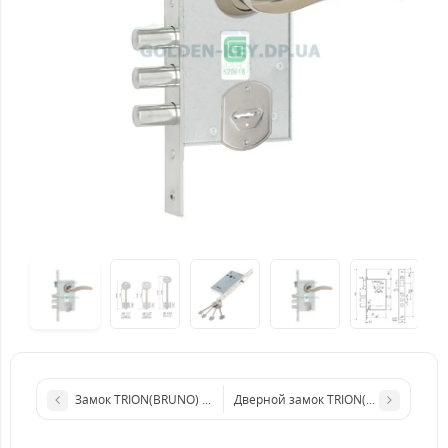
Замок TRION(BRUNO) 10.11 с ручкой Partner026-AB для металл
Дверной замок TRION(BRUNO)10.11 