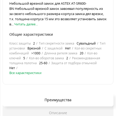
Небольшой врезной замок для ASTEX AT-SR600-
BN Небольшой врезной замок завоевал популярность из
за своего небольшого размера корпуса замка дял врезки,
т.к. толщина корпуса 15 мм это возволяет установить замок
в...
Читать далее...
Общие характеристики
Класс защиты
2
Тип секретности замка
Сувальдный
Тип
установки
Врезной
С защелкой
Нет
Кол-во секретных
комбинаций
>1000
Длинна ригеля замка
20
Кол-во
ключей
5
Кол-во оборотов замка
2
Рекомендованная
толщина полотна
25-60
Защита от подбора отмычкой
Нет
Все характеристики
Преимущества
Описание