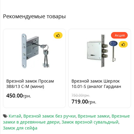
Рекомендуемые товары
Акция
Врезной замок Просам
Врезной замок Шерлок
ЗВ8/13 С-М (мини)
10.01-S (аналог Гардиан
10.01)
450.00
750.00
грн.
грн.
719.00
грн.
Китай
,
Врезной замок без ручки
,
Врезные замки
,
Врезные
замки в деревянные двери
,
Замок врезной сувальдный
,
Замок для сейфа