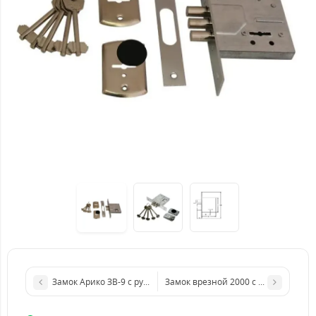
Замок Арико ЗВ-9 с ручкой из нержавеющей стали USK (компл
Замок врезной 2000 с ручками и ц