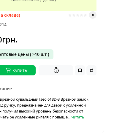
а складе)
0
214
0грн.
птовые цены ( >10 шт )
Купить
сание
врезной сувальдный Iseo 618D-3 Врезной замок
д ручку, предназначен для двери с усиленной
н получил высокий уровень безопасности от
четыре усиленные ригеля с повыше...
Читать