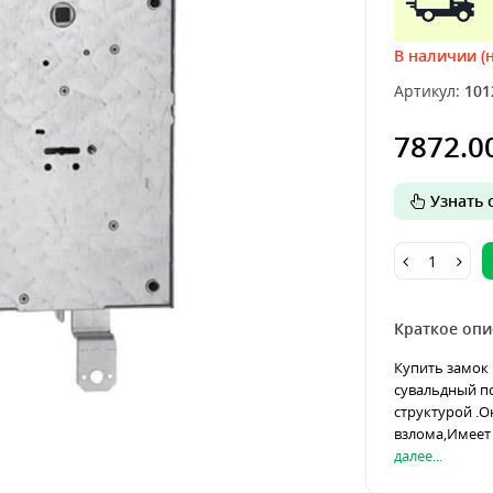
В наличии (н
Артикул:
101
7872.0
Узнать о
Краткое опи
Купить замок 
сувальдный по
структурой .О
взлома,Имеет 
далее...