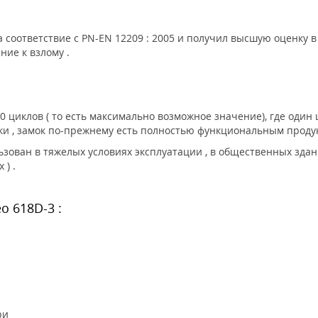
 соответствие с PN-EN 12209 : 2005 и получил высшую оценку в
ние к взлому .
 циклов ( то есть максимально возможное значение), где один
ки , замок по-прежнему есть полностью функциональным продук
ьзован в тяжелых условиях эксплуатации , в общественных здани
) .
o 618D-3 :
ри