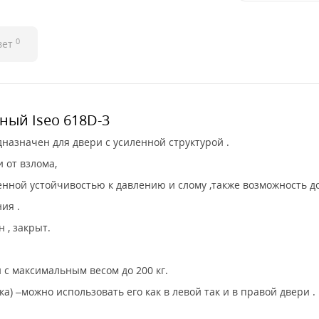
0
вет
ный Iseo 618D-3
назначен для двери с усиленной структурой .
 от взлома,
ной устойчивостью к давлению и слому ,также возможность до
ия .
 , закрыт.
с максимальным весом до 200 кг.
) –можно использовать его как в левой так и в правой двери .