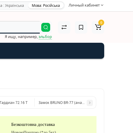
Личный кабинет
а : Українська
Мова: Російська
0
Я ищу, например,
эльбор
Гардиан 72.16 T
Замок BRUNO BR-77 (аналог Гардиан 10.11) + ручки (
Безкоштовна доставка
НовоюПоштою (*до 5кг)