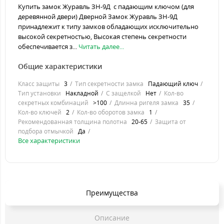
Купить замок Журавль ЗН-9Д с падающим ключом (для
деревянной двери) Дверной Замок Журавль ЗН-9Д
принадлежит к типу замков обладающих исключительно
высокой секретностью, Высокая степень секретности
обеспечивается з...
Читать далее...
Общие характеристики
Класс защиты
3
Тип секретности замка
Падающий ключ
Тип установки
Накладной
С защелкой
Нет
Кол-во
секретных комбинаций
>100
Длинна ригеля замка
35
Кол-во ключей
2
Кол-во оборотов замка
1
Рекомендованная толщина полотна
20-65
Защита от
подбора отмычкой
Да
Все характеристики
Преимущества
Описание