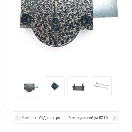
Комплект СКД электромагнит и радио-кодовая клавиатура SEV
Замок для сейфа RZ L07-09-2T (2кл)