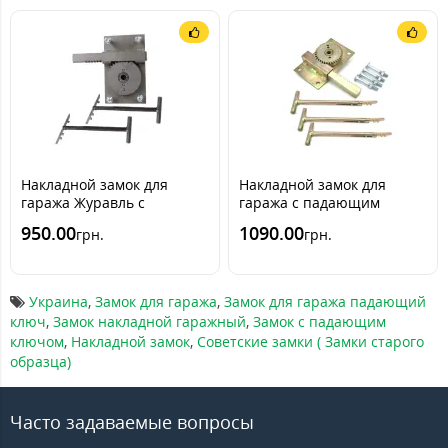
Накладной замок для
Накладной замок для
гаража Журавль с
гаража с падающим
падающим ключом (2кл)
ключом Журавль (3кл)
950.00
1090.00
грн.
грн.
Украина
,
Замок для гаража
,
Замок для гаража падающий
ключ
,
Замок накладной гаражный
,
Замок с падающим
ключом
,
Накладной замок
,
Советские замки ( Замки старого
образца)
Часто задаваемые вопросы