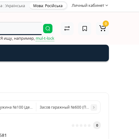
Личный кабинет
а : Українська
Мова: Російська
0
Я ищу, например,
mul-t-lock
ружина №100 (деревянная ручка)
Засов гаражный №600 (Польша)
0
581