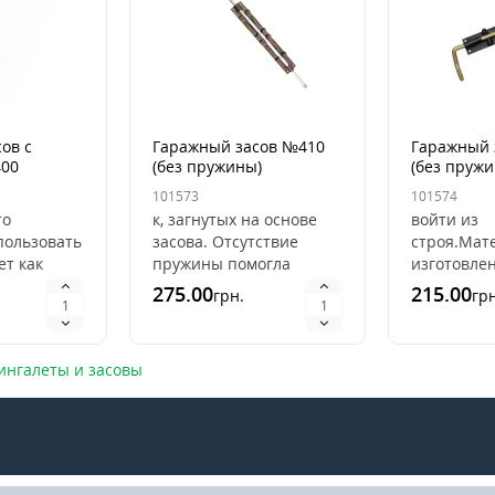
ов с
Гаражный засов №410
Гаражный 
00
(без пружины)
(без пруж
а)
101573
101574
то
к, загнутых на основе
войти из
пользовать
засова. Отсутствие
строя.Мат
ет как
пружины помогла
изготовле
крепить
сделать засов длиннее,
сталь 2 мм
275.00
215.00
грн.
грн
ью
надежность работы
позволяет
тие -
возросла, потому что т..
этот шпинг
приварной 
нгалеты и засовы