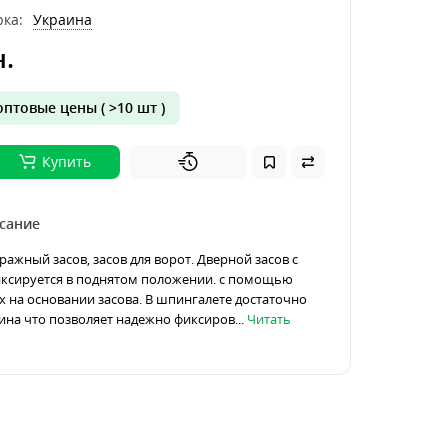
ка:
Украина
н.
птовые цены ( >10 шт )
Купить
сание
ражный засов, засов для ворот. Дверной засов с
иксируется в поднятом положении. с помощью
х на основании засова. В шпингалете достаточно
на что позволяет надежно фиксиров...
Читать