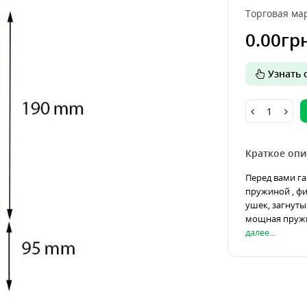
Торговая мар
0.00гр
Узнать о
Краткое опи
Перед вами га
пружиной , ф
ушек, загнуты
мощная пружи
далее...