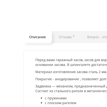
0
Описание
Отзывы
Вопрос - от
Перед вами гаражный засов, засов для вор
основании засова. В шпингалете достаточ
Материал изготовления засова сталь 2 мм
Покрытие - анодирование , позволяет дол
Задвижка — механизм, предназначенный дл
Состоит из стального ригеля в металличе
с пружинами
с плоским ригелем