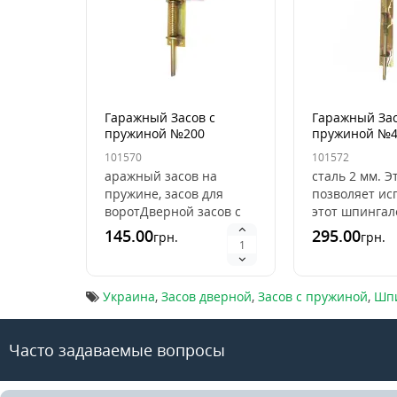
Гаражный Засов с
Гаражный Зас
пружиной №200
пружиной №4
(красная ручка)
(красная ручк
101570
101572
аражный засов на
сталь 2 мм. Э
пружине, засов для
позволяет ис
воротДверной засов с
этот шпингал
пружиной , фиксируется
приварной и 
145.00
295.00
грн.
грн.
в поднятом положении.
его с помощ
с помощью ушек, за..
сварки.Покры
анодирова..
Украина
,
Засов дверной
,
Засов с пружиной
,
Шпи
Часто задаваемые вопросы