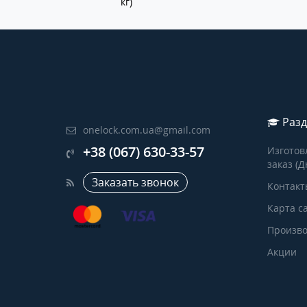
кг)
Разд
onelock.com.ua@gmail.com
+38 (067) 630-33-57
Изготов
заказ (Д
Заказать звонок
Контакт
Карта с
Произво
Акции