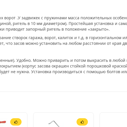
ых ворот .У задвижек с пружинами масса положительных особе
щиной, ригель в 10 мм диаметром). Простейшая установка и сам
ки приводит запорный ригель в положение «закрыто».
ание створок гаража, ворот, калиток и т.д. в горизонтальном 
т, что засов можно установить на любом расстоянии от края д
енные). Удобно. Можно приварить и потом выкрасить в любой 
крытием (корпус засова окрашен стойкой порошковой краской,
 будет не нужна. Установка производиться с помощью болтов ил