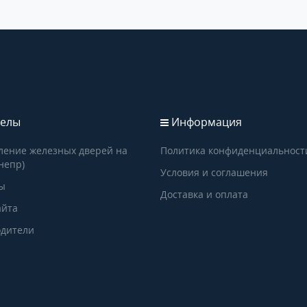
елы
Информация
ление железных дверей на
Политика конфиденциальност
непр)
Условия и соглашения
ы
Доставка и оплата
айта
дители