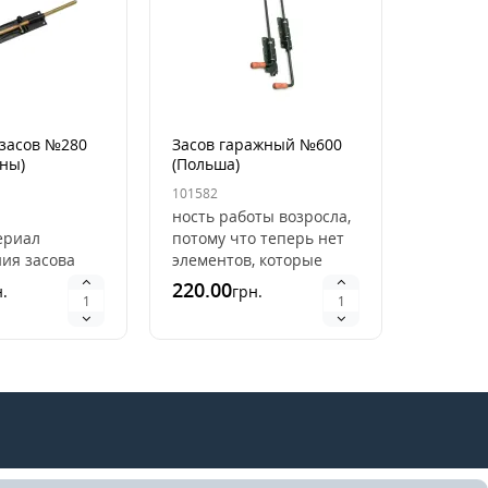
засов №280
Засов гаражный №600
ины)
(Польша)
101582
ность работы возросла,
ериал
потому что теперь нет
ния засова
элементов, которые
. Это
могут войти из
220.00
.
грн.
 использовать
строя.Материал
алет как
изготовления засова
и крепит..
сталь ..