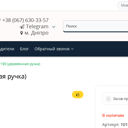
Мов
+38 (067) 630-33-57
Telegram
м. Дніпро
дители
Блог
Обратный звонок
190 (деревянная ручка)
я ручка)
Засов-п
В наличии
Артикул:
101