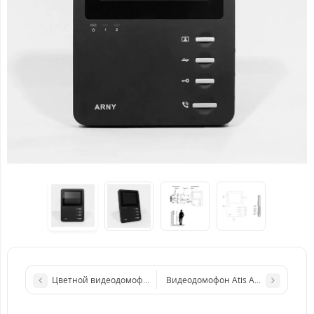
Цветной видеодомофон с памятью AVD-410М
Видеодомофон Atis AD-721M Black