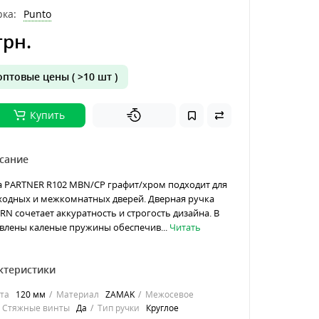
ка:
Punto
грн.
птовые цены ( >10 шт )
Купить
сание
а PARTNER R102 MBN/CP графит/хром подходит для
ходных и межкомнатных дверей. Дверная ручка
N сочетает аккуратность и строгость дизайна. В
овлены каленые пружины обеспечив...
Читать
ктеристики
та
120 мм
Материал
ZAMAK
Межосевое
Стяжные винты
Да
Тип ручки
Круглое