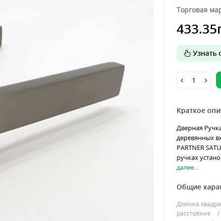
Торговая мар
433.35
Узнать о
Краткое опи
Дверная Ручк
деревянных в
PARTNER SATUR
ручках устан
далее...
Общие хара
Длинна квадра
расстояние