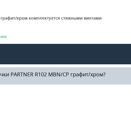
 графит/хром комплектуется стяжными винтами
чки
учки PARTNER R102 MBN/CP графит/хром?