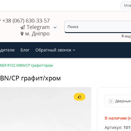
Мов
+38 (067) 630-33-57
Telegram
м. Дніпро
Я ищ
дители
Блог
Обратный звонок
NER R102 MBN/CP графит/хром
BN/CP графит/хром
Дверные 
В наличии (н
Артикул:
101