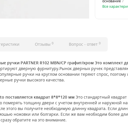
основание
Все характери
0
0
теристики
Отзывы
Вопрос - ответ
ные ручки PARTNER R102 MBN/CP графит/хром Это комплект д
тируют дверную фурнитуру.Рынок дверных ручек представляют 
 популярные ручки на круглом основании теряют спрос, поэтому 
ерные ручки высокого качества.
to поставляется квадрат 8*8*120 мм
Это стандартный квадрат 
о померять толщину двери с учетом внутренней и наружной нак
осле этого вы получите необходимую длинну квадрата. Если дли
омошью ножовки или болгарки. Если же вам необходим более дли
 сразу обратите на это внимание.