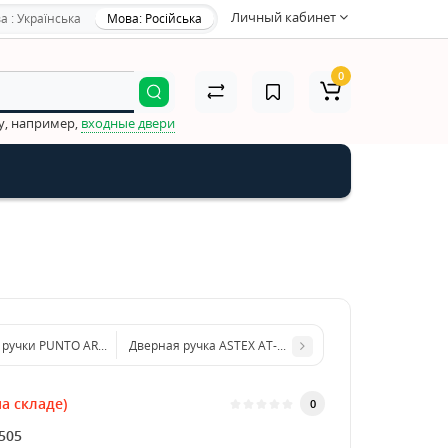
Личный кабинет
а : Українська
Мова: Російська
0
у, например,
входные двери
ручки PUNTO ARFA ABG-6 (Зеленая бронза)
Дверная ручка ASTEX AT-Cornu rose-AB (023 Бронза )
а складе)
0
505