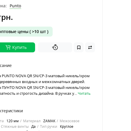
ка:
Punto
грн.
птовые цены ( >10 шт )
Купить
сание
а PUNTO NOVA QR SN/CP-3 матовый никель/хром
 деревянных входных и межкомнатных дверей.
а ПУНТО NOVA QR SN/CP-3 матовый никель/хром
атность и строгость дизайна. В ручках у...
Читать
ктеристики
та
120 мм
Материал
ZAMAK
Межосевое
Стяжные винты
Да
Тип ручки
Круглое