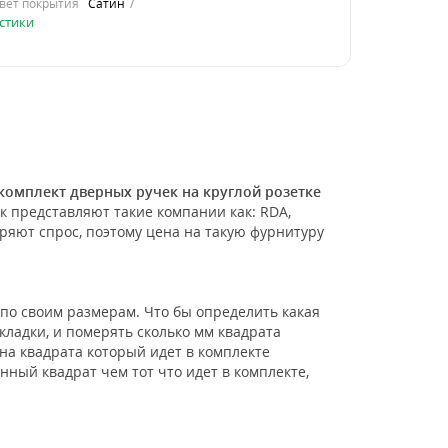
вет покрытия
Сатин
стики
комплект дверных ручек на круглой розетке
 представляют такие компании как: RDA,
теряют спрос, поэтому цена на такую фурнитуру
по своим размерам. Что бы определить какая
ладки, и померять сколько мм квадрата
нна квадрата который идет в комплекте
нный квадрат чем тот что идет в комплекте,