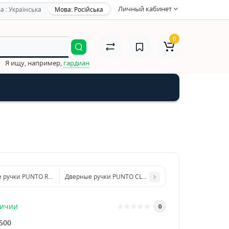
Личный кабинет
а : Українська
Мова: Російська
0
Я ищу, например,
гардиан
 ручки PUNTO RUMBA TL AB
Дверные ручки PUNTO CLASSIC SN CP-3
личии
0
500