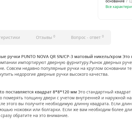
основание
Ц
Все характери
0
0
теристики
Отзывы
Вопрос - ответ
ные ручки PUNTO NOVA QR SN/CP-3 матовый никель/хром Это 
омпании импортируют дверную фурнитуру.Рынок дверных ручек
другие. Совсем недавно популярные ручки на круглом основании 
купить недорогие дверные ручки высокого качества.
to поставляется квадрат 8*8*120 мм
Это стандартный квадрат 
о померять толщину двери с учетом внутренней и наружной нак
осле этого вы получите необходимую длинну квадрата. Если дли
омошью ножовки или болгарки. Если же вам необходим более дли
 сразу обратите на это внимание.