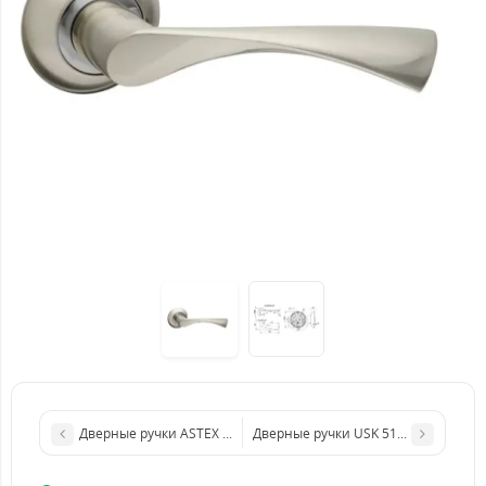
Дверные ручки USK 5109 (нержавею
Дверные ручки ASTEX AT-Lokus rose-AB (Бронза 026)