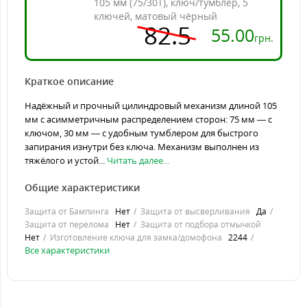
105 мм (75/30Т), ключ/тумблер, 5
ключей, матовый чёрный
82.5
55.00
грн.
Краткое описание
Надёжный и прочный цилиндровый механизм длиной 105
мм с асимметричным распределением сторон: 75 мм — с
ключом, 30 мм — с удобным тумблером для быстрого
запирания изнутри без ключа. Механизм выполнен из
тяжёлого и устой...
Читать далее...
Общие характеристики
Защита от Бампинга
Нет
Защита от высверливания
Да
Защита от перелома
Нет
Защита от подбора отмычкой
Нет
Изготовление ключа для замка/домофона
2244
Все характеристики