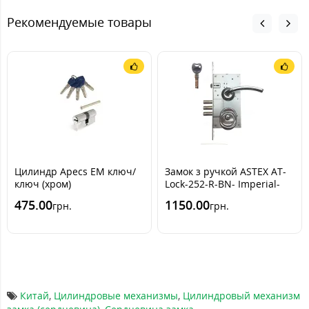
Рекомендуемые товары
Цилиндр Apecs EM ключ/
Замок з ручкой ASTEX AT-
ключ (хром)
Lock-252-R-BN- Imperial-
ZC- броненакладка -
475.00
1150.00
грн.
грн.
врезная броненакладка
USK
Китай
,
Цилиндровые механизмы
,
Цилиндровый механизм