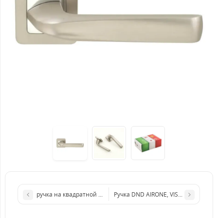
ручка на квадратной розетте Securemme Kit 5005KCS Roma (м
Ручка DND AIRONE, VIS-круг, блестящ