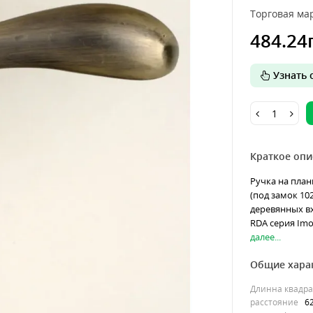
Торговая мар
484.24
Узнать о
Краткое опи
Ручка на план
(под замок 10
деревянных в
RDA серия Imo
далее...
Общие хара
Длинна квадра
расстояние
6