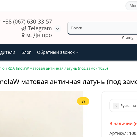
Мов
+38 (067) 630-33-57
Telegram
м. Дніпро
Я ищу,
дители
Блог
Обратный звонок
ключ RDA ImolaW матовая античная латунь (под замок 1025)
molaW матовая античная латунь (под зам
Ручка на
В наличии (н
Артикул:
100