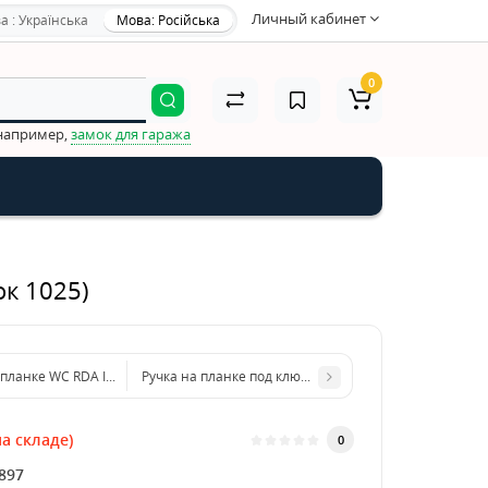
Личный кабинет
а : Українська
Мова: Російська
0
 например,
замок для гаража
ок 1025)
 планке WC RDA ImolaW хром/матовый хром (под механизм 258)
Ручка на планке под ключ RDA ImolaW полированная 
а складе)
0
897