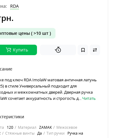
ка:
RDA
грн.
птовые цены ( >10 шт )
Купить
сание
ке под ключ RDA ImolaW матовая античная латунь
25) в стиле Универсальный подходит для
ходных и межкомнатных дверей. Дверная ручка
laW сочетает аккуратность и строгость д...
Читать
ктеристики
та
120
Материал
ZAMAK
Межосевое
2
Стяжные винты
Да
Тип ручки
Ручка на