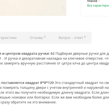
планке
Все характери
0
0
теристики
Отзывы
Вопрос - ответ
 и центром квадрата ручки: 62
Подбирая дверные ручки для д
в 1 . И ручка и декоративная накладка на ключевое отверстие.
е замерять вручную расстояние от цетра клча до центра квадр
 поставляется квадрат 8*8*120
Это стандартный квадрат по св
о померять толщину двери с учетом внутренней и наружной нак
осле этого вы получите необходимую длинну квадрата. Если дли
омошью ножовки или болгарки. Если же вам необходим более дли
 сразу обратите на это внимание.