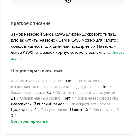
Краткое описание
Замок навесной Gerda KSWS Блистер Дискового типа (3
ключа)Купить навесной Gerda KSWS можно для калиток,
складов, ящиков, для дачи или предприятия. Навесной
Gerda KSWS - это замок корпус которого выполнен...
Читать
далее...
Общие характеристики
Автоматическое закрывание
Нет
Возможность
изготовления нескольких замков под один ключ
Нет
Закаленная дужка
Да
Может использоваться на улице
Да
Обрезиненный корпус
Нет
Форма навесного замка
Классический висячий замок
Тип секретности замка
Цилиндровый
Тип установки
Навесной
Кол-во ключей
3
Все характеристики