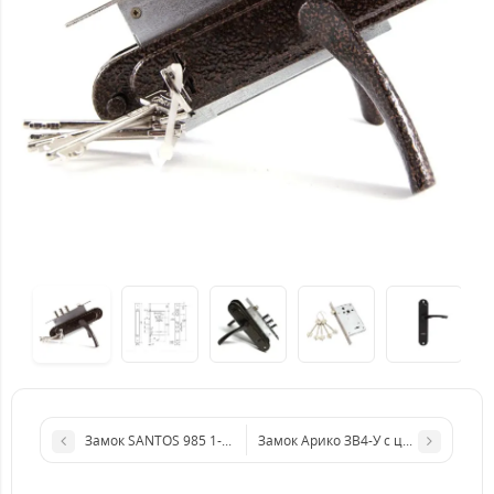
Замок SANTOS 985 1-WAY DIN PB UNIV 85мм
Замок Арико ЗВ4-У с цилидром Арик