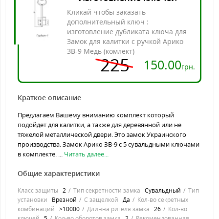
Кликай чтобы заказать
дополнительный ключ :
изготовление дубликата ключа для
Замок для калитки с ручкой Арико
ЗВ-9 Медь (комлект)
225
150.00
грн.
Краткое описание
Предлагаем Вашему вниманию комплект который
подойдет для калитки, а также для деревянной или не
тяжелой металлической двери. Это замок Украинского
производства. Замок Арико ЗВ-9 с 5 сувальдными ключами
в комплекте. ...
Читать далее...
Общие характеристики
Класс защиты
2
Тип секретности замка
Сувальдный
Тип
установки
Врезной
С защелкой
Да
Кол-во секретных
комбинаций
>10000
Длинна ригеля замка
26
Кол-во
ключей
5
Кол-во оборотов замка
2
Рекомендованная