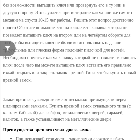
без возможности вытащить ключ или провернуть его в ту или в
другую сторону. Это случается при истирание ключа или же самого
механизма спустя 10-15 лет работы. Решить этот вопрос достаточно
просто Обратите внимание что на ключе есть канавка которая не
позволяет вытащить ключ на втором или на четвёртом обороте для
того чтобы вытащить ключ необходимо использовать надфили
треугольные или плоская форма подойдёт пилочкой для ногтей.
Необходимо сточить с ключа канавку который не позволяет вытащить
ключ после чего вы можете вытащить ключ вставить его правильно
езжай открыть или закрыть замок врезной Типа чтобы купить новый
врезной замок.
Замки врезные сувальдные имеют несколько приимуществ перед
цилидровыми замками. Купить врезной замок сувальдного типа (с
ключом-бабочкой) для сейфов, металлических дверей, гаражей,
калиток, а также устанавливают на металлические двери
Преимущества врезного сувальдного замка
При невысокой стоимости , такие замки сложнее выбить