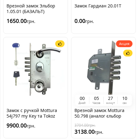
Врезной замок Эльбор
Замок Гардиан 20.01T
1.05.01 (БАЗАЛЬТ)
1650.00
0.00
грн.
грн.
Акция
0
0
0
5
2
7
0
9
Дней
Часов
минут
сек
Замок с ручкой Mottura
Врезной замок Mottura
54j797 my Key та Tokoz
50.798 (аналог єльбор
PRO 300
06.02)
9900.00
3704.00
грн.
грн.
3138.00
грн.