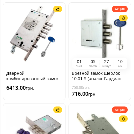
Акция
0
1
0
5
2
7
0
9
Дней
Часов
минут
сек
Дверной
Врезной замок Шерлок
комбинированный замок
10.01-S (аналог Гардиан
Mottura 54J797 My Key
10.01)
6413.00
750.00
грн.
грн.
(Италия)
716.00
грн.
Акция