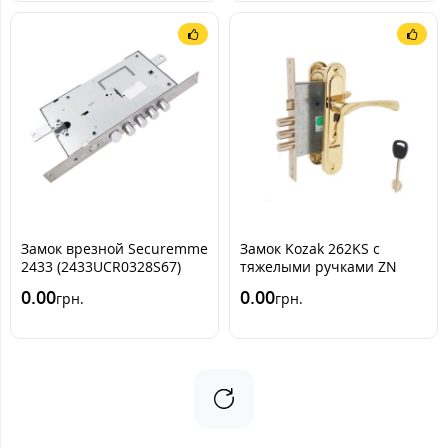
Замок врезной Securemme
Замок Kozak 262KS с
2433 (2433UCR0328S67)
тяжелыми ручками ZN
(аналог гардиан 30.11)
0.00
0.00
грн.
грн.