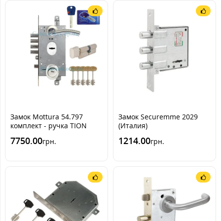
Замок Mottura 54.797
Замок Securemme 2029
комплект - ручка TION
(Италия)
ZEUS ЦАМ - цилиндр
7750.00
1214.00
грн.
грн.
RBLOCK (Mul-T-Lock)