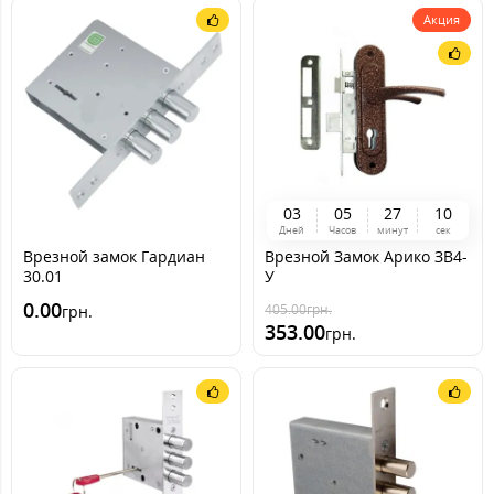
Акция
0
3
0
5
2
7
0
9
Дней
Часов
минут
сек
Врезной замок Гардиан
Врезной Замок Арико ЗВ4-
30.01
У
0.00
405.00
грн.
грн.
353.00
грн.