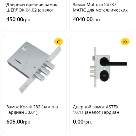
Дверной врезной замок
Замок Mottura 54787
ШЕРЛОК 04.02 (аналог
MATIC для металлических
Эльбор Кремень 04.02)
дверей
450.00
4040.00
грн.
грн.
Замок Kozak 282 (замена
Дверной замок ASTEX
Гардиан 30.01)
10.11 (аналог Гардиан
10.11) с ручкой из
605.00
0.00
грн.
грн.
нержавеющей стали USK