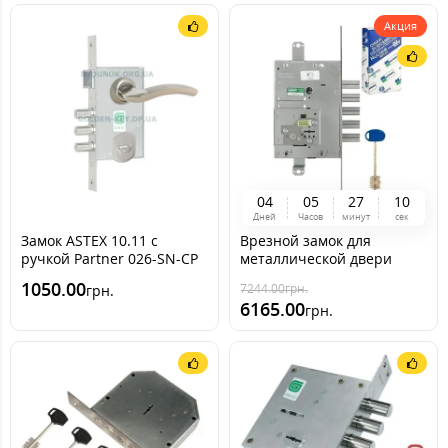
Акция
0
4
0
5
2
7
0
9
Дней
Часов
минут
сек
Замок ASTEX 10.11 с
Врезной замок для
ручкой Partner 026-SN-CP
металлической двери
для металлической двери
Mottura 52J525 MYKEY
1050.00
7244.00
грн.
грн.
(Италия ) с
6165.00
грн.
перекодировкой