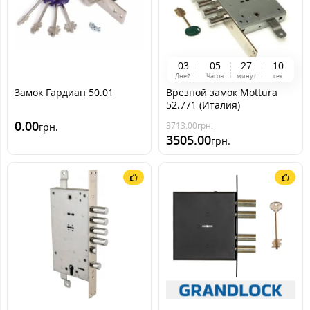
0
3
0
5
2
7
0
9
Дней
Часов
минут
сек
Замок Гардиан 50.01
Врезной замок Mottura
52.771 (Италия)
0.00
3713.00
грн.
грн.
3505.00
грн.