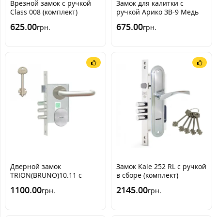
Врезной замок с ручкой
Замок для калитки с
Class 008 (комплект)
ручкой Арико ЗВ-9 Медь
(комлект)
625.00
675.00
грн.
грн.
Дверной замок
Замок Kale 252 RL с ручкой
TRION(BRUNO)10.11 с
в сборе (комплект)
ручкой из нержавеющей
1100.00
2145.00
грн.
грн.
стали USK