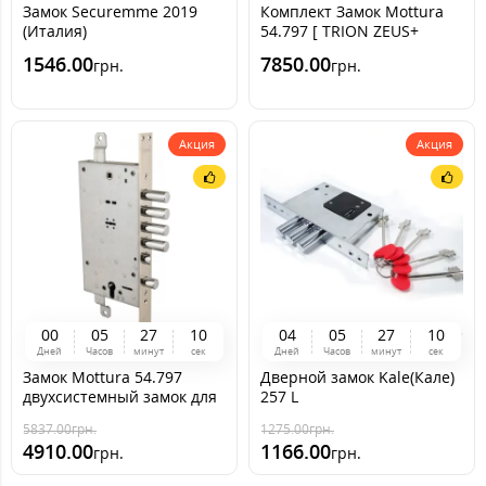
Замок Securemme 2019
Комплект Замок Mottura
(Италия)
54.797 [ TRION ZEUS+
ручки TRION ZEUS]
1546.00
7850.00
грн.
грн.
Акция
Акция
0
0
0
5
2
7
0
9
0
4
0
5
2
7
0
9
Дней
Часов
минут
сек
Дней
Часов
минут
сек
Замок Mottura 54.797
Дверной замок Kale(Кале)
двухсистемный замок для
257 L
входной двери
5837.00
грн.
1275.00
грн.
4910.00
1166.00
грн.
грн.